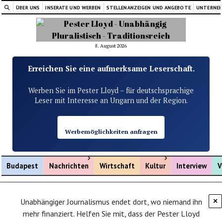
ÜBER UNS
INSERATE UND WERBEN
STELLENANZEIGEN UND ANGEBOTE
UNTERNE
8. August 2026
Erreichen Sie eine aufmerksame Leserschaft.
Werben Sie im Pester Lloyd – für deutschsprachige
Leser mit Interesse an Ungarn und der Region.
Werbemöglichkeiten anfragen
Menü öffnen
Menü öffnen
Budapest
Nachrichten
Wirtschaft
Kultur
Interview
V
Unabhängiger Journalismus endet dort, wo niemand ihn
×
mehr finanziert. Helfen Sie mit, dass der Pester Lloyd