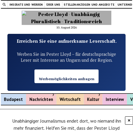
INSERATE UND WERBEN
ÜBER UNS
STELLENANZEIGEN UND ANGEBOTE
UNTERNE
10. August 2026
Erreichen Sie eine aufmerksame Leserschaft.
Werben Sie im Pester Lloyd – für deutschsprachige
Leser mit Interesse an Ungarn und der Region.
Werbemöglichkeiten anfragen
Menü öffnen
Menü öffnen
Budapest
Nachrichten
Wirtschaft
Kultur
Interview
V
Unabhängiger Journalismus endet dort, wo niemand ihn
×
mehr finanziert. Helfen Sie mit, dass der Pester Lloyd