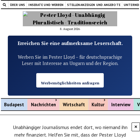
ÜBER UNS
INSERATE UND WERBEN
STELLENANZEIGEN UND ANGEBOTE
UNTERNE
8. August 2026
Erreichen Sie eine aufmerksame Leserschaft.
Werben Sie im Pester Lloyd – für deutschsprachige
Leser mit Interesse an Ungarn und der Region.
Werbemöglichkeiten anfragen
Menü öffnen
Menü öffnen
Budapest
Nachrichten
Wirtschaft
Kultur
Interview
V
Unabhängiger Journalismus endet dort, wo niemand ihn
×
mehr finanziert. Helfen Sie mit, dass der Pester Lloyd