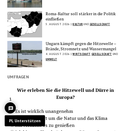
Roma-Kultur soll stärker in die Politik
einfließen
5. AUGUST 2026 |
KULTUR
UND
GESELLSCHAFT
Ungarn kämpft gegen die Hitzewelle –
Brände, Stromnetz und Wassermangel
4. AUGUST 2026 |
WIRTSCHAFT
,
GESELLSCHAFT
UND
UMWELT
UMFRAGEN
Wie erleben Sie die Hitzewell und Dürre in
Europa?
1
Es ist wirklich unangenehm
Ich bin besorgt um die Natur und das Klima
PL Unterstützen
Ich versuche es zu genießen