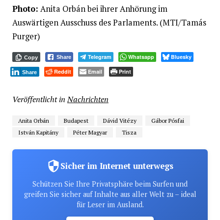
Photo:
Anita Orbán bei ihrer Anhörung im
Auswärtigen Ausschuss des Parlaments. (MTI/Tamás
Purger)
Telegram
Whatsapp
Bluesky
Share
Copy
Reddit
Email
Print
Share
Veröffentlicht in
Nachrichten
Anita Orbán
Budapest
Dávid Vitézy
Gábor Pósfai
István Kapitány
Péter Magyar
Tisza
Sicher im Internet unterwegs
Schützen Sie Ihre Privatsphäre beim Surfen und
greifen Sie sicher auf Inhalte aus aller Welt zu – ideal
für Leser im Ausland.