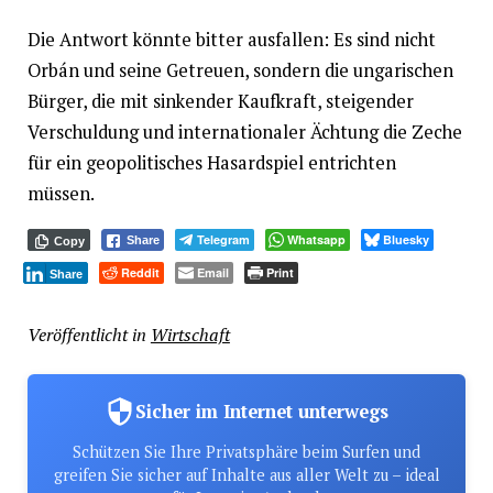
Die Antwort könnte bitter ausfallen: Es sind nicht
Orbán und seine Getreuen, sondern die ungarischen
Bürger, die mit sinkender Kaufkraft, steigender
Verschuldung und internationaler Ächtung die Zeche
für ein geopolitisches Hasardspiel entrichten
müssen.
Telegram
Whatsapp
Bluesky
Share
Copy
Reddit
Email
Print
Share
Veröffentlicht in
Wirtschaft
Sicher im Internet unterwegs
Schützen Sie Ihre Privatsphäre beim Surfen und
greifen Sie sicher auf Inhalte aus aller Welt zu – ideal