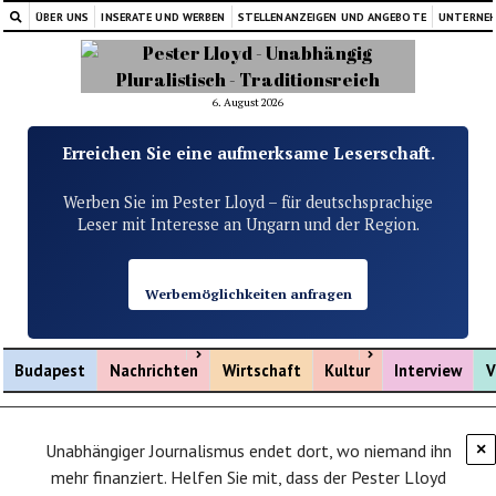
ÜBER UNS
INSERATE UND WERBEN
STELLENANZEIGEN UND ANGEBOTE
UNTERNE
6. August 2026
Erreichen Sie eine aufmerksame Leserschaft.
Werben Sie im Pester Lloyd – für deutschsprachige
Leser mit Interesse an Ungarn und der Region.
Werbemöglichkeiten anfragen
Menü öffnen
Menü öffnen
Budapest
Nachrichten
Wirtschaft
Kultur
Interview
V
Unabhängiger Journalismus endet dort, wo niemand ihn
×
mehr finanziert. Helfen Sie mit, dass der Pester Lloyd