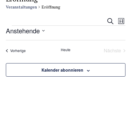
Veranstaltungen
Eröffnung
Veransta
Vera
Suche
Liste
Suche
Ansi
Veranstaltungen
Anstehende
und
Navi
Datum
Ansichte
wählen.
Navigati
Heute
Nächste
Veranstaltungen
Vorherige
Veransta
Kalender abonnieren