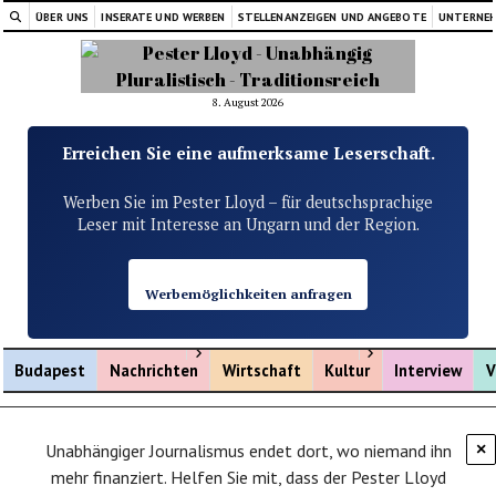
ÜBER UNS
INSERATE UND WERBEN
STELLENANZEIGEN UND ANGEBOTE
UNTERNE
8. August 2026
Erreichen Sie eine aufmerksame Leserschaft.
Werben Sie im Pester Lloyd – für deutschsprachige
Leser mit Interesse an Ungarn und der Region.
Werbemöglichkeiten anfragen
Menü öffnen
Menü öffnen
Budapest
Nachrichten
Wirtschaft
Kultur
Interview
V
Unabhängiger Journalismus endet dort, wo niemand ihn
×
mehr finanziert. Helfen Sie mit, dass der Pester Lloyd