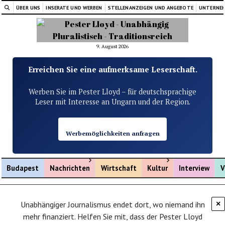
ÜBER UNS
INSERATE UND WERBEN
STELLENANZEIGEN UND ANGEBOTE
UNTERNE
9. August 2026
Erreichen Sie eine aufmerksame Leserschaft.
Werben Sie im Pester Lloyd – für deutschsprachige
Leser mit Interesse an Ungarn und der Region.
Werbemöglichkeiten anfragen
Menü öffnen
Menü öffnen
Budapest
Nachrichten
Wirtschaft
Kultur
Interview
V
Unabhängiger Journalismus endet dort, wo niemand ihn
×
mehr finanziert. Helfen Sie mit, dass der Pester Lloyd