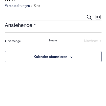
Veranstaltungen
Kino
Veransta
Vera
Suche
Liste
Suche
Ansi
Veranstaltungen
Anstehende
und
Navi
Datum
Ansichte
wählen.
Navigati
Heute
Nächste
Veranstaltungen
Vorherige
Veransta
Kalender abonnieren