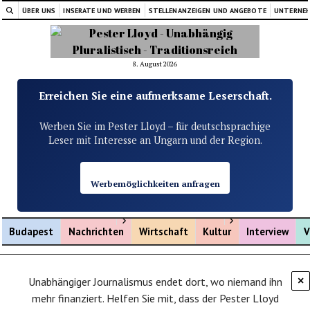
ÜBER UNS
INSERATE UND WERBEN
STELLENANZEIGEN UND ANGEBOTE
UNTERNE
8. August 2026
Erreichen Sie eine aufmerksame Leserschaft.
Werben Sie im Pester Lloyd – für deutschsprachige
Leser mit Interesse an Ungarn und der Region.
Werbemöglichkeiten anfragen
Menü öffnen
Menü öffnen
Budapest
Nachrichten
Wirtschaft
Kultur
Interview
V
Unabhängiger Journalismus endet dort, wo niemand ihn
×
mehr finanziert. Helfen Sie mit, dass der Pester Lloyd