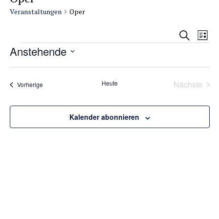
Veranstaltungen
Oper
Veransta
Vera
Suche
Liste
Suche
Ansi
Veranstaltungen
Anstehende
und
Navi
Datum
Ansichte
wählen.
Navigati
Heute
Nächste
Veranstaltungen
Vorherige
Veransta
Kalender abonnieren