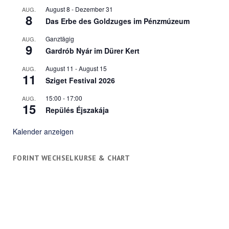
August 8
-
Dezember 31
AUG.
8
Das Erbe des Goldzuges im Pénzmúzeum
Ganztägig
AUG.
9
Gardrób Nyár im Dürer Kert
August 11
-
August 15
AUG.
11
Sziget Festival 2026
15:00
-
17:00
AUG.
15
Repülés Éjszakája
Kalender anzeigen
FORINT WECHSELKURSE & CHART