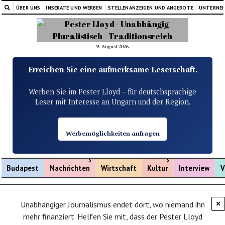
ÜBER UNS
INSERATE UND WERBEN
STELLENANZEIGEN UND ANGEBOTE
UNTERNE
9. August 2026
Erreichen Sie eine aufmerksame Leserschaft.
Werben Sie im Pester Lloyd – für deutschsprachige
Leser mit Interesse an Ungarn und der Region.
Werbemöglichkeiten anfragen
Menü öffnen
Menü öffnen
Budapest
Nachrichten
Wirtschaft
Kultur
Interview
V
Unabhängiger Journalismus endet dort, wo niemand ihn
×
mehr finanziert. Helfen Sie mit, dass der Pester Lloyd