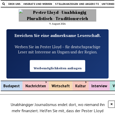
ÜBER UNS
INSERATE UND WERBEN
STELLENANZEIGEN UND ANGEBOTE
UNTERNE
9. August 2026
Erreichen Sie eine aufmerksame Leserschaft.
Werben Sie im Pester Lloyd – für deutschsprachige
Leser mit Interesse an Ungarn und der Region.
Werbemöglichkeiten anfragen
Menü öffnen
Menü öffnen
Budapest
Nachrichten
Wirtschaft
Kultur
Interview
V
Unabhängiger Journalismus endet dort, wo niemand ihn
×
mehr finanziert. Helfen Sie mit, dass der Pester Lloyd