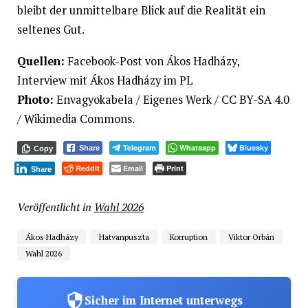
bleibt der unmittelbare Blick auf die Realität ein
seltenes Gut.
Quellen:
Facebook-Post von Ákos Hadházy,
Interview mit Ákos Hadházy im PL
Photo:
Envagyokabela / Eigenes Werk / CC BY-SA 4.0
/ Wikimedia Commons.
Telegram
Whatsapp
Bluesky
Share
Copy
Reddit
Email
Print
Share
Veröffentlicht in
Wahl 2026
Ákos Hadházy
Hatvanpuszta
Korruption
Viktor Orbán
Wahl 2026
Sicher im Internet unterwegs