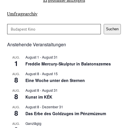
Umfragearchiv
Suchen
Suchen
Anstehende Veranstaltungen
August 1
-
August 31
AUG.
1
Freddie Mercury-Skulptur in Balatonszemes
August 8
-
August 15
AUG.
8
Eine Woche unter den Sternen
August 8
-
August 31
AUG.
8
Kunst im KÉK
August 8
-
Dezember 31
AUG.
8
Das Erbe des Goldzuges im Pénzmúzeum
Ganztägig
AUG.