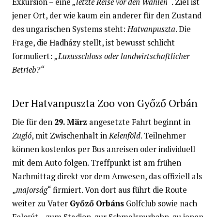
Exkursion – eine
„letzte Reise vor den Wahlen“
. Ziel ist
jener Ort, der wie kaum ein anderer für den Zustand
des ungarischen Systems steht:
Hatvanpuszta
. Die
Frage, die Hadházy stellt, ist bewusst schlicht
formuliert:
„Luxusschloss oder landwirtschaftlicher
Betrieb?“
Der Hatvanpuszta Zoo von Győző Orbán
Die für den
29. März
angesetzte Fahrt beginnt in
Zugló
, mit Zwischenhalt in
Kelenföld
. Teilnehmer
können kostenlos per Bus anreisen oder individuell
mit dem Auto folgen. Treffpunkt ist am frühen
Nachmittag direkt vor dem Anwesen, das offiziell als
„
majorság
“ firmiert. Von dort aus führt die Route
weiter zu Vater
Győző Orbáns
Golfclub sowie nach
Felcsút – zum Stadion, zur Schmalspurbahn, zu jenen