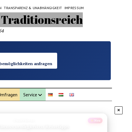
N
TRANSPARENZ & UNABHÄNGIGKEIT
IMPRESSUM
54
bemöglichkeiten anfragen
mfragen
Service
×
Empfehlung
Neu
 Sehenswuerdigkeiten Thailand