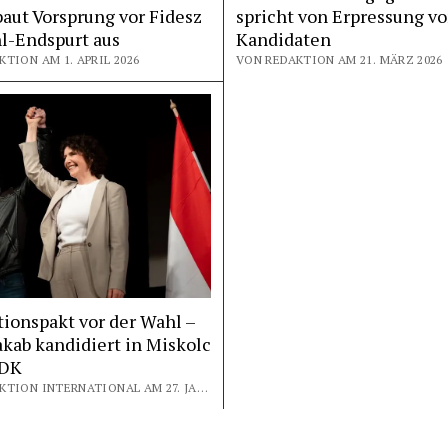
baut Vorsprung vor Fidesz
spricht von Erpressung v
l-Endspurt aus
Kandidaten
TION AM 1. APRIL 2026
VON REDAKTION AM 21. MÄRZ 2026
ionspakt vor der Wahl –
akab kandidiert in Miskolc
 DK
VON REDAKTION INTERNATIONAL AM 27. JANUAR 2026