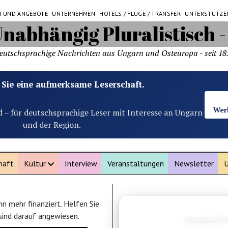
N UND ANGEBOTE
UNTERNEHMEN
HOTELS / FLÜGE / TRANSFER
UNTERSTÜTZE
eutschsprachige Nachrichten aus Ungarn und Osteuropa - seit 18
 Sie eine aufmerksame Leserschaft.
Wer
d – für deutschsprachige Leser mit Interesse an Ungarn
und der Region.
haft
Kultur
Interview
Veranstaltungen
Newsletter
U
n mehr finanziert. Helfen Sie
ANZEIGE
 sind darauf angewiesen.
Chiang Mai