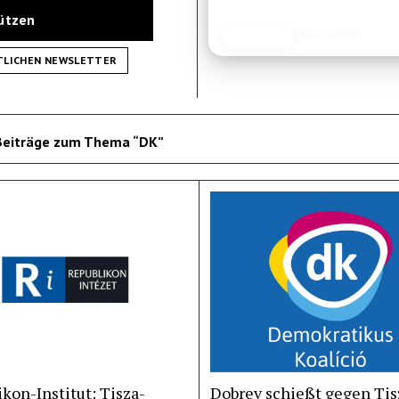
tützen
Reise-Guide
JETZT LESEN
REISEFROH.DE
TLICHEN NEWSLETTER
Beiträge zum Thema “DK”
kon-Institut: Tisza-
Dobrev schießt gegen Tis