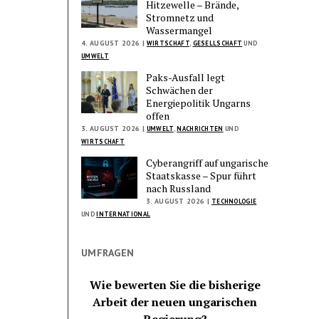
Hitzewelle – Brände,
Stromnetz und
Wassermangel
4. AUGUST 2026 |
WIRTSCHAFT
,
GESELLSCHAFT
UND
UMWELT
Paks-Ausfall legt
Schwächen der
Energiepolitik Ungarns
offen
3. AUGUST 2026 |
UMWELT
,
NACHRICHTEN
UND
WIRTSCHAFT
Cyberangriff auf ungarische
Staatskasse – Spur führt
nach Russland
3. AUGUST 2026 |
TECHNOLOGIE
UND
INTERNATIONAL
UMFRAGEN
Wie bewerten Sie die bisherige
Arbeit der neuen ungarischen
Regierung?