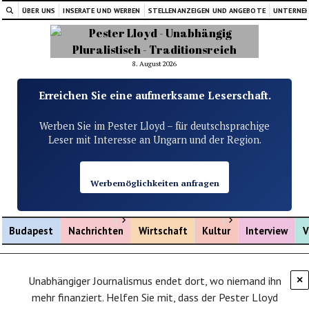
ÜBER UNS
INSERATE UND WERBEN
STELLENANZEIGEN UND ANGEBOTE
UNTERNE
8. August 2026
Erreichen Sie eine aufmerksame Leserschaft.
Werben Sie im Pester Lloyd – für deutschsprachige
Leser mit Interesse an Ungarn und der Region.
Werbemöglichkeiten anfragen
Menü öffnen
Menü öffnen
Budapest
Nachrichten
Wirtschaft
Kultur
Interview
V
Unabhängiger Journalismus endet dort, wo niemand ihn
×
mehr finanziert. Helfen Sie mit, dass der Pester Lloyd