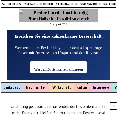
ÜBER UNS
INSERATE UND WERBEN
STELLENANZEIGEN UND ANGEBOTE
UNTERNE
9. August 2026
Erreichen Sie eine aufmerksame Leserschaft.
Werben Sie im Pester Lloyd – für deutschsprachige
Leser mit Interesse an Ungarn und der Region.
Werbemöglichkeiten anfragen
Menü öffnen
Menü öffnen
Budapest
Nachrichten
Wirtschaft
Kultur
Interview
V
Unabhängiger Journalismus endet dort, wo niemand ihn
×
mehr finanziert. Helfen Sie mit, dass der Pester Lloyd