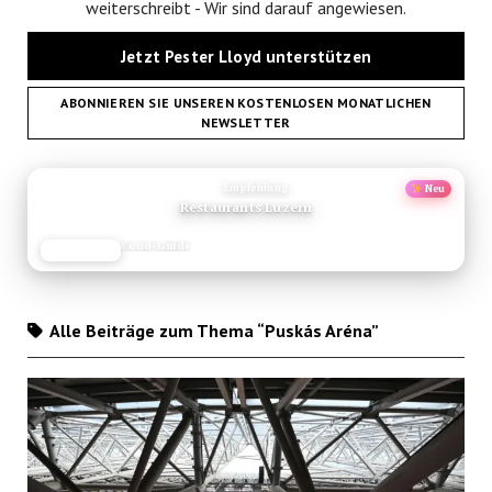
weiterschreibt - Wir sind darauf angewiesen.
Jetzt Pester Lloyd unterstützen
ABONNIEREN SIE UNSEREN KOSTENLOSEN MONATLICHEN
NEWSLETTER
ANZEIGE
Empfehlung
Neu
Restaurants Luzern
Food-Guide
JETZT LESEN
REISEFROH.DE
Alle Beiträge zum Thema “Puskás Aréna”