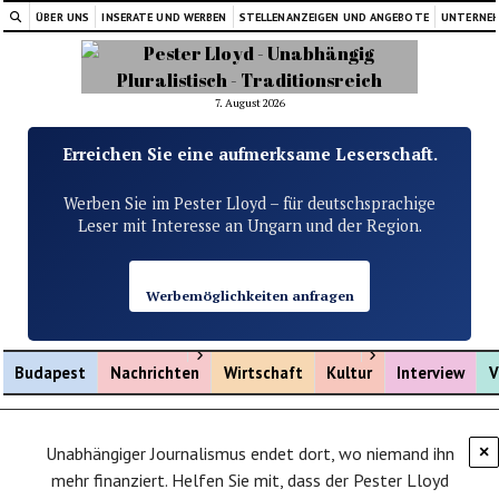
ÜBER UNS
INSERATE UND WERBEN
STELLENANZEIGEN UND ANGEBOTE
UNTERNE
7. August 2026
Erreichen Sie eine aufmerksame Leserschaft.
Werben Sie im Pester Lloyd – für deutschsprachige
Leser mit Interesse an Ungarn und der Region.
Werbemöglichkeiten anfragen
Menü öffnen
Menü öffnen
Budapest
Nachrichten
Wirtschaft
Kultur
Interview
V
Unabhängiger Journalismus endet dort, wo niemand ihn
×
mehr finanziert. Helfen Sie mit, dass der Pester Lloyd