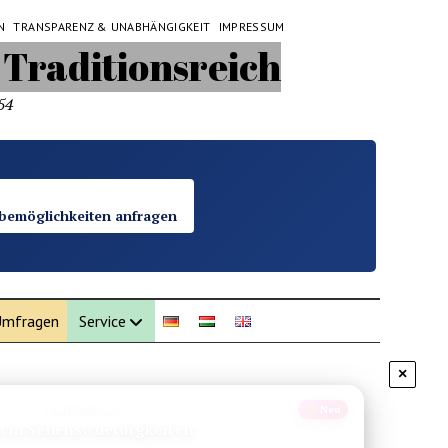
N
TRANSPARENZ & UNABHÄNGIGKEIT
IMPRESSUM
54
bemöglichkeiten anfragen
mfragen
Service
×
Mittelmeer
Insel-Tipp
iten: Die besten Reisetipps für die Insel