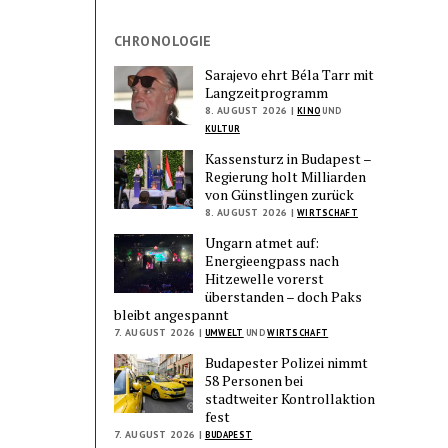
CHRONOLOGIE
Sarajevo ehrt Béla Tarr mit
Langzeitprogramm
8. AUGUST 2026 |
KINO
UND
KULTUR
Kassensturz in Budapest –
Regierung holt Milliarden
von Günstlingen zurück
8. AUGUST 2026 |
WIRTSCHAFT
Ungarn atmet auf:
Energieengpass nach
Hitzewelle vorerst
überstanden – doch Paks
bleibt angespannt
7. AUGUST 2026 |
UMWELT
UND
WIRTSCHAFT
Budapester Polizei nimmt
58 Personen bei
stadtweiter Kontrollaktion
fest
7. AUGUST 2026 |
BUDAPEST