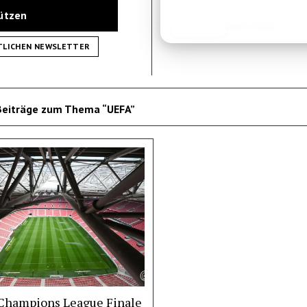
tützen
Reise-Guide
JETZT LESEN
REISEFROH.DE
TLICHEN NEWSLETTER
Beiträge zum Thema “UEFA”
 Champions League Finale