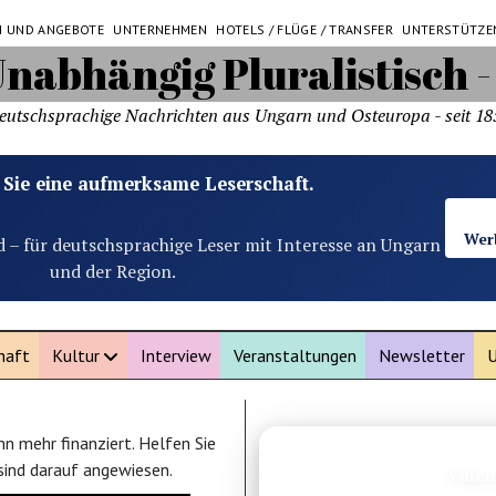
N UND ANGEBOTE
UNTERNEHMEN
HOTELS / FLÜGE / TRANSFER
UNTERSTÜTZE
eutschsprachige Nachrichten aus Ungarn und Osteuropa - seit 18
 Sie eine aufmerksame Leserschaft.
Wer
d – für deutschsprachige Leser mit Interesse an Ungarn
und der Region.
haft
Kultur
Interview
Veranstaltungen
Newsletter
U
n mehr finanziert. Helfen Sie
ANZEIGE
 sind darauf angewiesen.
Malta Sehenswürdigke