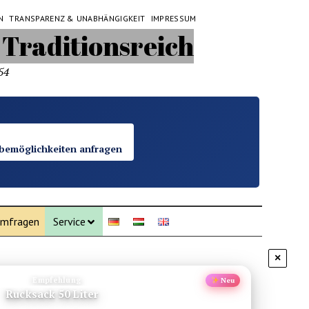
N
TRANSPARENZ & UNABHÄNGIGKEIT
IMPRESSUM
54
bemöglichkeiten anfragen
mfragen
Service
×
Thailand
Aktuell
and: Klima, Wetter & perfekte Reisemonate