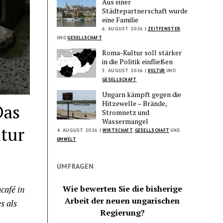
Aus einer
Städtepartnerschaft wurde
eine Familie
6. AUGUST 2026 |
ZEITFENSTER
UND
GESELLSCHAFT
Roma-Kultur soll stärker
in die Politik einfließen
5. AUGUST 2026 |
KULTUR
UND
GESELLSCHAFT
Ungarn kämpft gegen die
Hitzewelle – Brände,
Das
Stromnetz und
Wassermangel
tur
4. AUGUST 2026 |
WIRTSCHAFT
,
GESELLSCHAFT
UND
UMWELT
UMFRAGEN
Wie bewerten Sie die bisherige
café in
Arbeit der neuen ungarischen
s als
Regierung?