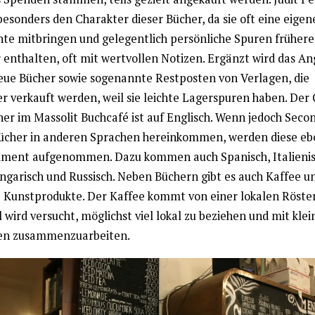
esonders den Charakter dieser Bücher, da sie oft eine eigen
hte mitbringen und gelegentlich persönliche Spuren frühere
r enthalten, oft mit wertvollen Notizen. Ergänzt wird das A
eue Bücher sowie sogenannte Restposten von Verlagen, die
er verkauft werden, weil sie leichte Lagerspuren haben. Der 
her im Massolit Buchcafé ist auf Englisch. Wenn jedoch Seco
cher in anderen Sprachen hereinkommen, werden diese ebe
timent aufgenommen. Dazu kommen auch Spanisch, Italienis
ngarisch und Russisch. Neben Büchern gibt es auch Kaffee u
e Kunstprodukte. Der Kaffee kommt von einer lokalen Röster
 wird versucht, möglichst viel lokal zu beziehen und mit kle
en zusammenzuarbeiten.