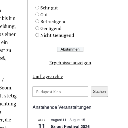
Sehr gut
n
Gut
bis hin
Befriedigend
eidung,
Genügend
us einer
Nicht Genügend
 ein
est zu
eß,
Ergebnisse anzeigen
Umfragearchiv
7.
 Boom,
Suchen
Suchen
t stetig
richtung
Anstehende Veranstaltungen
n
r, die
August 11
-
August 15
AUG.
11
Sziget Festival 2026
ecak