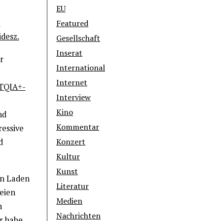
EU
e
Featured
desz.
Gesellschaft
Inserat
r
International
Internet
TQIA+-
Interview
Kino
nd
Kommentar
ressive
Konzert
d
Kultur
Kunst
en Laden
Literatur
eien
Medien
n
Nachrichten
r habe