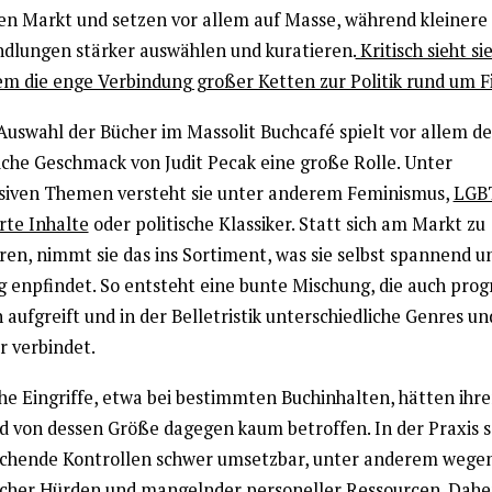
en Markt und setzen vor allem auf Masse, während kleinere
dlungen stärker auswählen und kuratieren.
Kritisch sieht si
m die enge Verbindung großer Ketten zur Politik rund um Fi
 Auswahl der Bücher im Massolit Buchcafé spielt vor allem de
iche Geschmack von Judit Pecak eine große Rolle. Unter
siven Themen versteht sie unter anderem Feminismus,
LGB
rte Inhalte
oder politische Klassiker. Statt sich am Markt zu
ren, nimmt sie das ins Sortiment, was sie selbst spannend u
ig enpfindet. So entsteht eine bunte Mischung, die auch prog
aufgreift und in der Belletristik unterschiedliche Genres un
r verbindet.
che Eingriffe, etwa bei bestimmten Buchinhalten, hätten ihr
d von dessen Größe dagegen kaum betroffen. In der Praxis s
chende Kontrollen schwer umsetzbar, unter anderem wege
icher Hürden und mangelnder personeller Ressourcen. Dahe