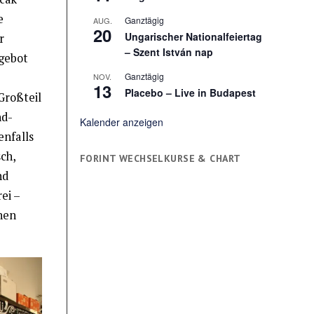
e
Ganztägig
AUG.
20
Ungarischer Nationalfeiertag
r
– Szent István nap
ngebot
Ganztägig
NOV.
13
Placebo – Live in Budapest
Großteil
nd-
Kalender anzeigen
nfalls
ch,
FORINT WECHSELKURSE & CHART
nd
ei –
inen