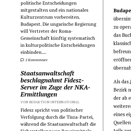
politische Entscheidungen
mitgestalten und ein nationales
Budape
Kulturzentrum vorbereiten.
übernim
Budapest. Die ungarische Regierung
zu oper
will Vertreter der Roma-
das Buch
Gemeinschaft künftig systematisch
klassis
in kulturpolitische Entscheidungen
befreun
einbinden....
eröffnen
2 Kommentare
übernah
Staatsanwaltschaft
beschlagnahmt Fidesz-
Als das
Server im Zuge der NKA-
Bezirk 
Ermittlungen
der ab e
VON REDAKTION INTERNATIONAL
weiteren
Fidesz spricht von politischer
eines e
Verfolgung durch die Tisza-Partei,
Quellen
während die Staatsanwaltschaft die
teils a