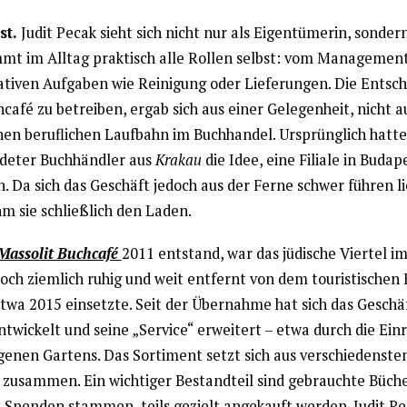
st.
Judit Pecak sieht sich nicht nur als Eigentümerin, sonder
mt im Alltag praktisch alle Rollen selbst: vom Management 
ativen Aufgaben wie Reinigung oder Lieferungen. Die Entsch
café zu betreiben, ergab sich aus einer Gelegenheit, nicht a
chen beruflichen Laufbahn im Buchhandel. Ursprünglich hatte
deter Buchhändler aus
Krakau
die Idee, eine Filiale in Budap
. Da sich das Geschäft jedoch aus der Ferne schwer führen li
m sie schließlich den Laden.
Massolit Buchcafé
2011 entstand, war das jüdische Viertel im 
noch ziemlich ruhig und weit entfernt von dem touristischen
twa 2015 einsetzte. Seit der Übernahme hat sich das Geschäf
twickelt und seine „Service“ erweitert – etwa durch die Ein
igenen Gartens. Das Sortiment setzt sich aus verschiedenste
 zusammen. Ein wichtiger Bestandteil sind gebrauchte Büche
us Spenden stammen, teils gezielt angekauft werden. Judit P