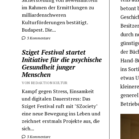
Sicherstellung von Beweismitteln
im Rahmen der Ermittlungen zu
betont b
milliardenschweren
Geschic
Kulturförderungen bestätigt.
Besitze
Budapest. Die...
durch n
3 Kommentare
günstig
Sziget Festival startet
der Büc
Initiative für die psychische
Hand-Bü
Gesundheit junger
ins Sor
Menschen
etwas U
VON REDAKTION KULTUR
kleiner
Kampf gegen Stress, Einsamkeit
generell
und digitalen Dauerstress: Das
Betrieb
Sziget Festival ruft mit "SZociety"
eine neue Bewegung ins Leben und
zeichnet erstmals Projekte aus, die
sich...
3 Kommentare