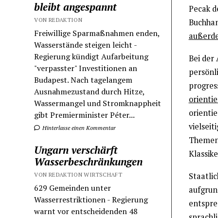
bleibt angespannt
Pecak d
VON REDAKTION
Buchhan
Freiwillige Sparmaßnahmen enden,
außerde
Wasserstände steigen leicht -
Regierung kündigt Aufarbeitung
Bei der
"verpasster" Investitionen an
persönl
Budapest. Nach tagelangem
progres
Ausnahmezustand durch Hitze,
orientie
Wassermangel und Stromknappheit
orientie
gibt Premierminister Péter...
vielseit
Hinterlasse einen Kommentar
Themen 
Ungarn verschärft
Klassike
Wasserbeschränkungen
VON REDAKTION WIRTSCHAFT
Staatli
629 Gemeinden unter
aufgrun
Wasserrestriktionen - Regierung
entspre
warnt vor entscheidenden 48
sprachl