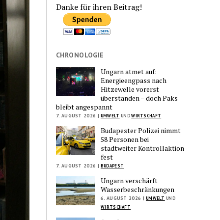
Danke für ihren Beitrag!
CHRONOLOGIE
Ungarn atmet auf:
Energieengpass nach
Hitzewelle vorerst
überstanden – doch Paks
bleibt angespannt
7. AUGUST 2026 |
UMWELT
UND
WIRTSCHAFT
Budapester Polizei nimmt
58 Personen bei
stadtweiter Kontrollaktion
fest
7. AUGUST 2026 |
BUDAPEST
Ungarn verschärft
Wasserbeschränkungen
6. AUGUST 2026 |
UMWELT
UND
WIRTSCHAFT