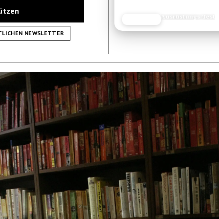
tützen
Reiseplanung
JETZT LESEN
REISEFROH.DE
TLICHEN NEWSLETTER