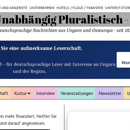
N UND ANGEBOTE
UNTERNEHMEN
HOTELS / FLÜGE / TRANSFER
UNTERSTÜTZE
eutschsprachige Nachrichten aus Ungarn und Osteuropa - seit 18
 Sie eine aufmerksame Leserschaft.
Wer
d – für deutschsprachige Leser mit Interesse an Ungarn
und der Region.
haft
Kultur
Interview
Veranstaltungen
Newsletter
U
n mehr finanziert. Helfen Sie
ANZEIGE
 sind darauf angewiesen.
Beste Reisezeit Thail