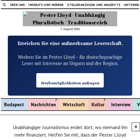
ÜBER UNS
INSERATE UND WERBEN
STELLENANZEIGEN UND ANGEBOTE
UNTERNE
7. August 2026
Erreichen Sie eine aufmerksame Leserschaft.
Werben Sie im Pester Lloyd – für deutschsprachige
Leser mit Interesse an Ungarn und der Region.
Werbemöglichkeiten anfragen
Menü öffnen
Menü öffnen
Budapest
Nachrichten
Wirtschaft
Kultur
Interview
V
Unabhängiger Journalismus endet dort, wo niemand ihn
×
mehr finanziert. Helfen Sie mit, dass der Pester Lloyd