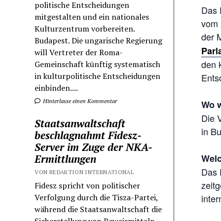
politische Entscheidungen
Das F
mitgestalten und ein nationales
vom 2
Kulturzentrum vorbereiten.
der 
Budapest. Die ungarische Regierung
Parl
will Vertreter der Roma-
den k
Gemeinschaft künftig systematisch
in kulturpolitische Entscheidungen
Ents
einbinden....
Hinterlasse einen Kommentar
Wo w
Die V
Staatsanwaltschaft
in Bu
beschlagnahmt Fidesz-
Server im Zuge der NKA-
Welc
Ermittlungen
Das 
VON REDAKTION INTERNATIONAL
zeit
Fidesz spricht von politischer
inte
Verfolgung durch die Tisza-Partei,
während die Staatsanwaltschaft die