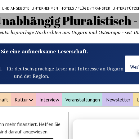
N UND ANGEBOTE
UNTERNEHMEN
HOTELS / FLÜGE / TRANSFER
UNTERSTÜTZE
eutschsprachige Nachrichten aus Ungarn und Osteuropa - seit 18
 Sie eine aufmerksame Leserschaft.
Wer
d – für deutschsprachige Leser mit Interesse an Ungarn
und der Region.
haft
Kultur
Interview
Veranstaltungen
Newsletter
U
n mehr finanziert. Helfen Sie
ANZEIGE
 sind darauf angewiesen.