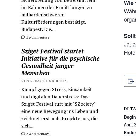
Sicherstellung von Beweismitteln
Wie 
im Rahmen der Ermittlungen zu
Währ
milliardenschweren
organ
Kulturförderungen bestätigt.
Budapest. Die...
Soll
3 Kommentare
Ja, 
Sziget Festival startet
Hote
Initiative für die psychische
Gesundheit junger
Menschen
VON REDAKTION KULTUR
Kampf gegen Stress, Einsamkeit
und digitalen Dauerstress: Das
Sziget Festival ruft mit "SZociety"
DETA
eine neue Bewegung ins Leben und
Begin
zeichnet erstmals Projekte aus, die
April 
sich...
Ende:
3 Kommentare