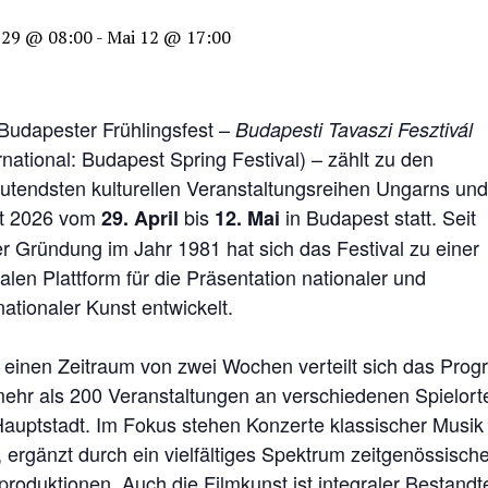
 29 @ 08:00
-
Mai 12 @ 17:00
Budapester Frühlingsfest –
Budapesti Tavaszi Fesztivál
rnational: Budapest Spring Festival) – zählt zu den
utendsten kulturellen Veranstaltungsreihen Ungarns und
et 2026 vom
bis
in Budapest statt. Seit
29. April
12. Mai
er Gründung im Jahr 1981 hat sich das Festival zu einer
alen Plattform für die Präsentation nationaler und
nationaler Kunst entwickelt.
 einen Zeitraum von zwei Wochen verteilt sich das Pro
mehr als 200 Veranstaltungen an verschiedenen Spielort
Hauptstadt. Im Fokus stehen Konzerte klassischer Musik
 ergänzt durch ein vielfältiges Spektrum zeitgenössische
roduktionen. Auch die Filmkunst ist integraler Bestandte