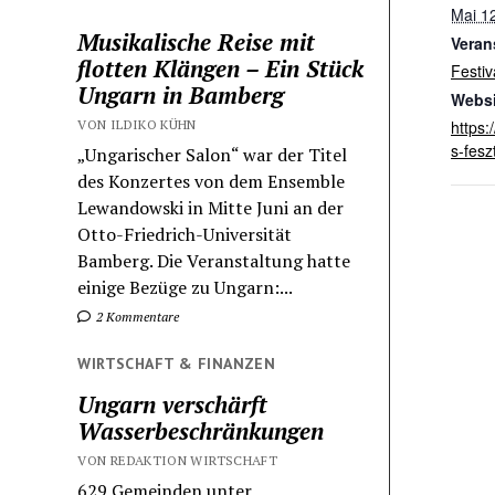
Mai 1
Musikalische Reise mit
Veran
flotten Klängen – Ein Stück
Festiv
Ungarn in Bamberg
Websi
https:
VON ILDIKO KÜHN
s-fesz
„Ungarischer Salon“ war der Titel
des Konzertes von dem Ensemble
Lewandowski in Mitte Juni an der
Otto-Friedrich-Universität
Bamberg. Die Veranstaltung hatte
einige Bezüge zu Ungarn:...
2 Kommentare
WIRTSCHAFT & FINANZEN
Ungarn verschärft
Wasserbeschränkungen
VON REDAKTION WIRTSCHAFT
629 Gemeinden unter