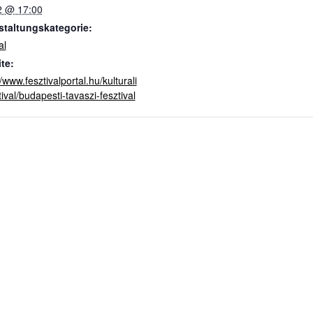
2 @ 17:00
staltungskategorie:
al
te:
//www.fesztivalportal.hu/kulturali
tival/budapesti-tavaszi-fesztival