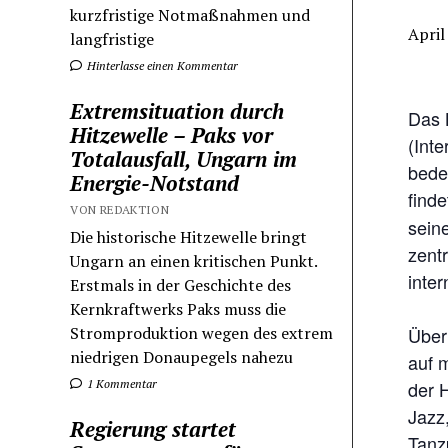
kurzfristige Notmaßnahmen und
April
langfristige
Hinterlasse einen Kommentar
Extremsituation durch
Das 
Hitzewelle – Paks vor
(Inte
Totalausfall, Ungarn im
bede
Energie-Notstand
find
VON REDAKTION
sein
Die historische Hitzewelle bringt
zentr
Ungarn an einen kritischen Punkt.
inter
Erstmals in der Geschichte des
Kernkraftwerks Paks muss die
Stromproduktion wegen des extrem
Über
niedrigen Donaupegels nahezu
auf 
1 Kommentar
der 
Jazz,
Regierung startet
Tanzp