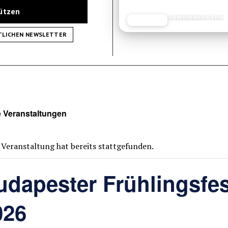
tützen
Reisetipp
JETZT LESEN
REISEFROH.DE
TLICHEN NEWSLETTER
e Veranstaltungen
 Veranstaltung hat bereits stattgefunden.
udapester Frühlingsfes
026