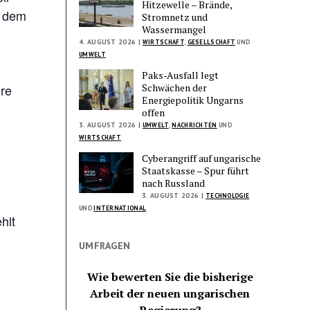
Hitzewelle – Brände,
s dem
Stromnetz und
Wassermangel
4. AUGUST 2026 |
WIRTSCHAFT
,
GESELLSCHAFT
UND
UMWELT
Paks-Ausfall legt
Schwächen der
re
Energiepolitik Ungarns
offen
3. AUGUST 2026 |
UMWELT
,
NACHRICHTEN
UND
WIRTSCHAFT
Cyberangriff auf ungarische
Staatskasse – Spur führt
nach Russland
3. AUGUST 2026 |
TECHNOLOGIE
UND
INTERNATIONAL
hlt
UMFRAGEN
Wie bewerten Sie die bisherige
Arbeit der neuen ungarischen
Regierung?