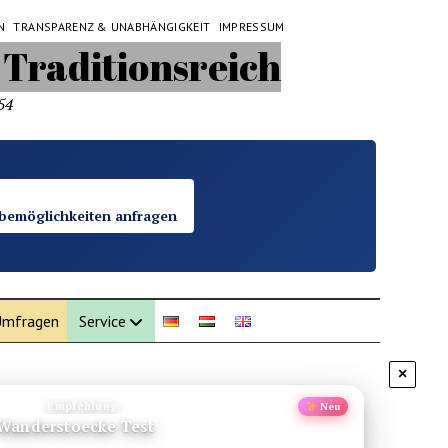
N
TRANSPARENZ & UNABHÄNGIGKEIT
IMPRESSUM
54
bemöglichkeiten anfragen
mfragen
Service
×
Empfehlung
Neu
Lovina Bali Norden