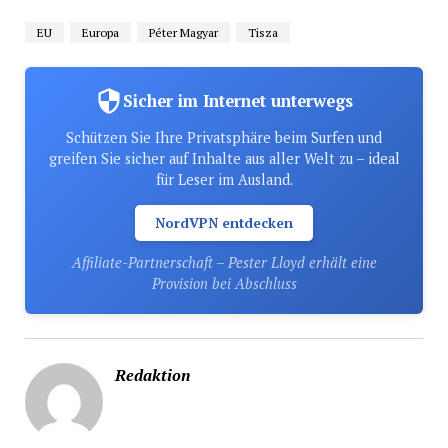
EU
Europa
Péter Magyar
Tisza
Sicher im Internet unterwegs
Schützen Sie Ihre Privatsphäre beim Surfen und
greifen Sie sicher auf Inhalte aus aller Welt zu – ideal
für Leser im Ausland.
NordVPN entdecken
Affiliate-Partnerschaft – Pester Lloyd erhält eine
Provision bei Abschluss
Redaktion