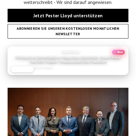
weiterschreibt - Wir sind darauf angewiesen.
Jetzt Pester Lloyd unterstützen
ABONNIEREN SIE UNSEREN KOSTENLOSEN MONATLICHEN
NEWSLETTER
ANZEIGE
Empfehlung
Neu
Ultimativer Reisefuehrer Mauritius Entdecke Grand Baie
Und Bel Ombre Traumurlaub Im Paradies
Reise-Guide
JETZT LESEN
REISEFROH.DE