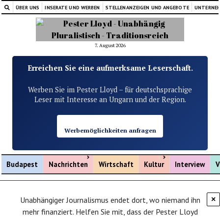
ÜBER UNS
INSERATE UND WERBEN
STELLENANZEIGEN UND ANGEBOTE
UNTERNE
7. August 2026
Erreichen Sie eine aufmerksame Leserschaft.
Werben Sie im Pester Lloyd – für deutschsprachige
Leser mit Interesse an Ungarn und der Region.
Werbemöglichkeiten anfragen
Menü öffnen
Menü öffnen
Budapest
Nachrichten
Wirtschaft
Kultur
Interview
V
Unabhängiger Journalismus endet dort, wo niemand ihn
×
mehr finanziert. Helfen Sie mit, dass der Pester Lloyd