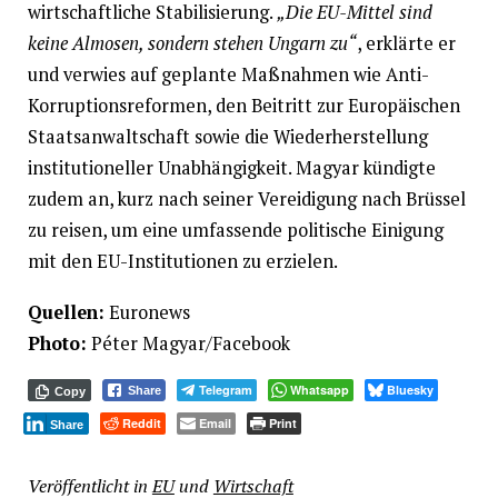
wirtschaftliche Stabilisierung.
„Die EU-Mittel sind
keine Almosen, sondern stehen Ungarn zu“
, erklärte er
und verwies auf geplante Maßnahmen wie Anti-
Korruptionsreformen, den Beitritt zur Europäischen
Staatsanwaltschaft sowie die Wiederherstellung
institutioneller Unabhängigkeit. Magyar kündigte
zudem an, kurz nach seiner Vereidigung nach Brüssel
zu reisen, um eine umfassende politische Einigung
mit den EU-Institutionen zu erzielen.
Quellen:
Euronews
Photo:
Péter Magyar/Facebook
Telegram
Whatsapp
Bluesky
Share
Copy
Reddit
Email
Print
Share
Veröffentlicht in
EU
und
Wirtschaft