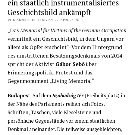
ein staatlich instrumentalisiertes
Geschichtsbild ankämpft
VON ANNA BREITLING AM 27. APRIL 2026
„Das
Memorial for Victims of the German Occupation
vermittelt ein Geschichtsbild, in dem Ungarn vor
allem als Opfer erscheint“- Vor dem Hintergrund
des umstrittenen Besatzungsdenkmals von 2014
spricht der Aktivist
Gábor Sebő
über
Erinnerungspolitik, Protest und das
Gegenmonument „Living Memorial“
Budapes
t. Auf dem
Szabadság tér
(Freiheitsplatz) in
der Nähe des Parlaments reihen sich Fotos,
Schriften, Taschen, viele Kieselsteine und
persönliche Gegenstände vor einem staatlichen
Denkmal aneinander. Die teilweise ausgebleichten,