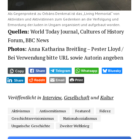
Als Gegenprotest zu Orbáns Denkmal ist das „Living Memorial“ von
Aktivisten und Aktivistinnen zum Gedenken an die Verfolgung und
Ermordung der Juden in Ungarn organisiert und aufgebaut worden.
Quellen:
World Today Journal, Cultures of History
Forum, BBC News
Photos:
Anna Katharina Breitling – Pester Lloyd /
Bei Verwendung bitte URL sowie Autorin angeben
Telegram
Whatsapp
Bluesky
Share
Copy
Reddit
Email
Print
Share
Veröffentlicht in
Interview
,
Gesellschaft
und
Kultur
Aktivismus
Antisemitismus
Featured
Fidesz
Geschichtsrevisionismus
Nationalsozialismus
Ungarische Geschichte
Zweiter Weltkrieg