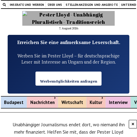
INSERATE UND WERBEN
ÜBER UNS
STELLENANZEIGEN UND ANGEBOTE
UNTERNE
7. August 2026
Erreichen Sie eine aufmerksame Leserschaft.
Werben Sie im Pester Lloyd – für deutschsprachige
Leser mit Interesse an Ungarn und der Region.
Werbemöglichkeiten anfragen
Menü öffnen
Menü öffnen
Budapest
Nachrichten
Wirtschaft
Kultur
Interview
V
Unabhängiger Journalismus endet dort, wo niemand ihn
×
mehr finanziert. Helfen Sie mit, dass der Pester Lloyd