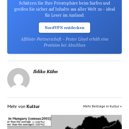
Schützen Sie Ihre Privatsphäre beim Surfen und
greifen Sie sicher auf Inhalte aus aller Welt zu – ideal
für Leser im Ausland.
NordVPN entdecken
Affiliate-Partnerschaft – Pester Lloyd erhält eine
Provision bei Abschluss
Ildiko Kühn
Mehr von
Kultur
Mehr Beiträge in Kultur »