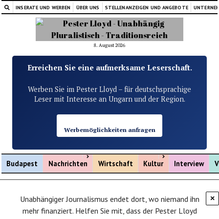
INSERATE UND WERBEN
ÜBER UNS
STELLENANZEIGEN UND ANGEBOTE
UNTERNE
8. August 2026
Erreichen Sie eine aufmerksame Leserschaft.
Werben Sie im Pester Lloyd – für deutschsprachige
Leser mit Interesse an Ungarn und der Region.
Werbemöglichkeiten anfragen
Menü öffnen
Menü öffnen
Budapest
Nachrichten
Wirtschaft
Kultur
Interview
V
Unabhängiger Journalismus endet dort, wo niemand ihn
×
mehr finanziert. Helfen Sie mit, dass der Pester Lloyd