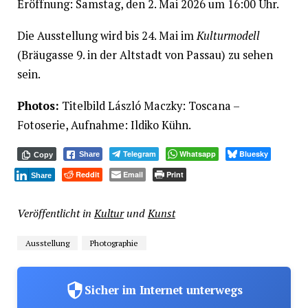
Eröffnung: Samstag, den 2. Mai 2026 um 16:00 Uhr.
Die Ausstellung wird bis 24. Mai im
Kulturmodell
(Bräugasse 9. in der Altstadt von Passau) zu sehen
sein.
Photos:
Titelbild László Maczky: Toscana –
Fotoserie, Aufnahme: Ildiko Kühn.
Telegram
Whatsapp
Bluesky
Share
Copy
Reddit
Email
Print
Share
Veröffentlicht in
Kultur
und
Kunst
Ausstellung
Photographie
Sicher im Internet unterwegs