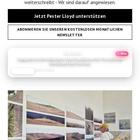
weiterschreibt - Wir sind darauf angewiesen.
Jetzt Pester Lloyd unterstützen
ABONNIEREN SIE UNSEREN KOSTENLOSEN MONATLICHEN
NEWSLETTER
ANZEIGE
Empfehlung
Neu
Cappadocia Reisefuehrer Das Paradiesische Tuerkische
Hochland Im Portrait
Reise-Guide
JETZT LESEN
REISEFROH.DE