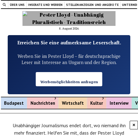
ÜBER UNS
INSERATE UND WERBEN
STELLENANZEIGEN UND ANGEBOTE
UNTERNE
8. August 2026
Erreichen Sie eine aufmerksame Leserschaft.
Werben Sie im Pester Lloyd – für deutschsprachige
Leser mit Interesse an Ungarn und der Region.
Werbemöglichkeiten anfragen
Menü öffnen
Menü öffnen
Budapest
Nachrichten
Wirtschaft
Kultur
Interview
V
Unabhängiger Journalismus endet dort, wo niemand ihn
×
mehr finanziert. Helfen Sie mit, dass der Pester Lloyd