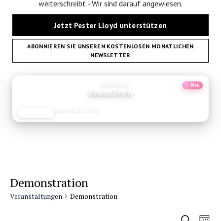
weiterschreibt - Wir sind darauf angewiesen.
Jetzt Pester Lloyd unterstützen
ABONNIEREN SIE UNSEREN KOSTENLOSEN MONATLICHEN
NEWSLETTER
ANZEIGE
Empfehlung
Neu
Batumi Hotels
Unterkunfts-Tipp
JETZT LESEN
REISEFROH.DE
Demonstration
Veranstaltungen
Demonstration
Veransta
Vera
Suche