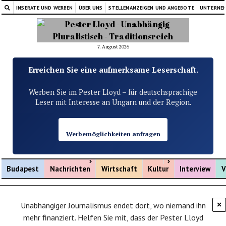
INSERATE UND WERBEN
ÜBER UNS
STELLENANZEIGEN UND ANGEBOTE
UNTERNE
7. August 2026
Erreichen Sie eine aufmerksame Leserschaft.
Werben Sie im Pester Lloyd – für deutschsprachige
Leser mit Interesse an Ungarn und der Region.
Werbemöglichkeiten anfragen
Menü öffnen
Menü öffnen
Budapest
Nachrichten
Wirtschaft
Kultur
Interview
V
Unabhängiger Journalismus endet dort, wo niemand ihn
×
mehr finanziert. Helfen Sie mit, dass der Pester Lloyd