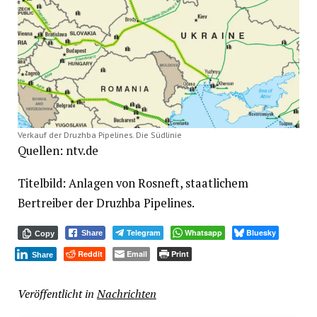
Verkauf der Druzhba Pipelines. Die Südlinie
Quellen: ntv.de
Titelbild: Anlagen von Rosneft, staatlichem
Bertreiber der Druzhba Pipelines.
Telegram
Whatsapp
Bluesky
Share
Copy
Reddit
Email
Print
Share
Veröffentlicht in
Nachrichten