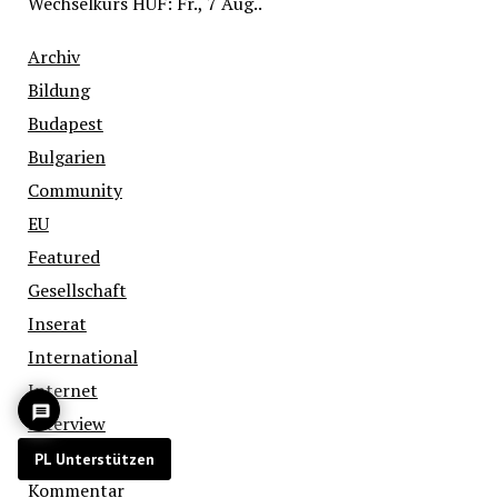
Wechselkurs
HUF
: Fr., 7 Aug..
Archiv
Bildung
Budapest
Bulgarien
Community
EU
Featured
Gesellschaft
Inserat
International
Internet
Interview
Kino
PL Unterstützen
Kommentar