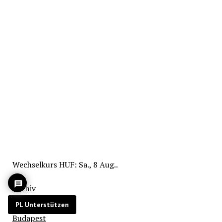
Wechselkurs
HUF
: Sa., 8 Aug..
Archiv
Bildung
PL Unterstützen
Budapest