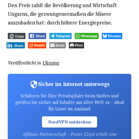
Den Preis zahlt die Bevölkerung und Wirtschaft
Ungarns, die gezwungenermaßen die Misere
auszubaden hat: durch höhere Energiepreise.
Telegram
Whatsapp
Bluesky
Share
Copy
Reddit
Email
Print
Share
Veröffentlicht in
Ukraine
Sicher im Internet unterwegs
Schützen Sie Ihre Privatsphäre beim Surfen und
greifen Sie sicher auf Inhalte aus aller Welt zu – ideal
für Leser im Ausland.
NordVPN entdecken
Affiliate-Partnerschaft – Pester Lloyd erhält eine