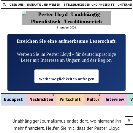
ÜBER UNS
INSERATE UND WERBEN
STELLENANZEIGEN UND ANGEBOTE
UNTERNE
8. August 2026
Erreichen Sie eine aufmerksame Leserschaft.
Werben Sie im Pester Lloyd – für deutschsprachige
Leser mit Interesse an Ungarn und der Region.
Werbemöglichkeiten anfragen
Menü öffnen
Menü öffnen
Budapest
Nachrichten
Wirtschaft
Kultur
Interview
V
Unabhängiger Journalismus endet dort, wo niemand ihn
×
mehr finanziert. Helfen Sie mit, dass der Pester Lloyd