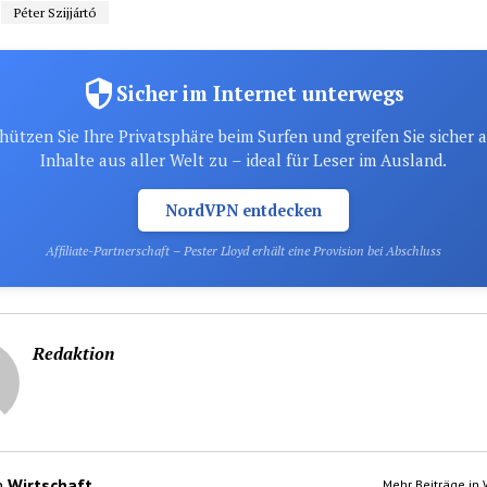
Péter Szijjártó
Sicher im Internet unterwegs
hützen Sie Ihre Privatsphäre beim Surfen und greifen Sie sicher 
Inhalte aus aller Welt zu – ideal für Leser im Ausland.
NordVPN entdecken
Affiliate-Partnerschaft – Pester Lloyd erhält eine Provision bei Abschluss
Redaktion
n
Wirtschaft
Mehr Beiträge in 