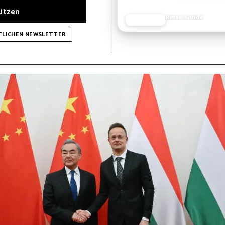
tützen
Reise-Guide
JETZT LESEN
REISEFROH.DE
TLICHEN NEWSLETTER