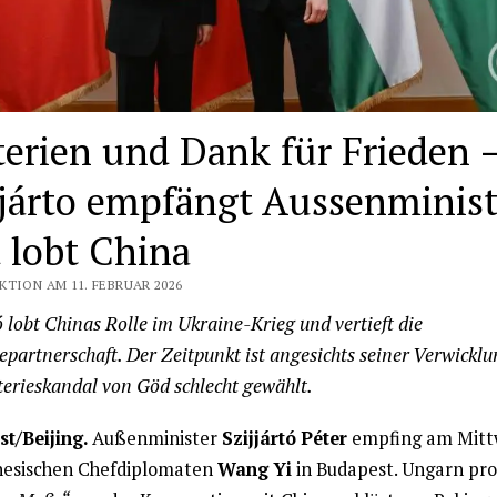
terien und Dank für Frieden 
jjárto empfängt Aussenminist
 lobt China
KTION AM 11. FEBRUAR 2026
ó lobt Chinas Rolle im Ukraine-Krieg und vertieft die
epartnerschaft. Der Zeitpunkt ist angesichts seiner Verwicklu
terieskandal von Göd schlecht gewählt.
t/Beijing.
Außenminister
Szijjártó Péter
empfing am Mitt
nesischen Chefdiplomaten
Wang Yi
in Budapest. Ungarn prof