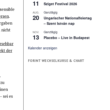
11
Sziget Festival 2026
sensible
Ganztägig
AUG.
20
ersen
.
Ungarischer Nationalfeiertag
orgaben
– Szent István nap
 nicht
Ganztägig
NOV.
13
Placebo – Live in Budapest
rsehbar
Kalender anzeigen
ekt der
FORINT WECHSELKURSE & CHART
.
 zu
inen
– sei es