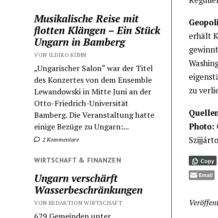
Musikalische Reise mit
Geopoli
flotten Klängen – Ein Stück
erhält 
Ungarn in Bamberg
gewinnt
VON ILDIKO KÜHN
Washing
„Ungarischer Salon“ war der Titel
eigenst
des Konzertes von dem Ensemble
zu verli
Lewandowski in Mitte Juni an der
Otto-Friedrich-Universität
Quellen
Bamberg. Die Veranstaltung hatte
Photo:
einige Bezüge zu Ungarn:...
Szijjár
2 Kommentare
WIRTSCHAFT & FINANZEN
Copy
Ungarn verschärft
Email
Wasserbeschränkungen
Veröffent
VON REDAKTION WIRTSCHAFT
629 Gemeinden unter