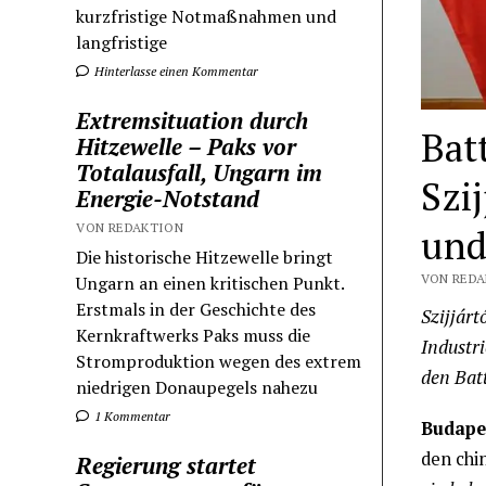
kurzfristige Notmaßnahmen und
langfristige
Hinterlasse einen Kommentar
Extremsituation durch
Bat
Hitzewelle – Paks vor
Totalausfall, Ungarn im
Szi
Energie-Notstand
VON REDAKTION
und
Die historische Hitzewelle bringt
VON REDA
Ungarn an einen kritischen Punkt.
Erstmals in der Geschichte des
Szijjárt
Kernkraftwerks Paks muss die
Industri
Stromproduktion wegen des extrem
den Bat
niedrigen Donaupegels nahezu
1 Kommentar
Budapes
den chi
Regierung startet