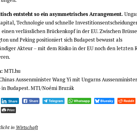
tisch entsteht so ein asymmetrisches Arrangement.
Unga
Kapital, Technologie und schnelle Investitionsentscheidunge
 einen verlässlichen Brückenkopf in der EU. Zwischen Brüsse
ton und Peking positioniert sich Budapest bewusst als
ändiger Akteur – mit dem Risiko in der EU noch den letzten 
eren.
:
MTI.hu
Chinas Aussenminister Wang Yi mit Ungarns Aussenminister
to in Budapest. MTI/Noémi Bruzák
Telegram
Whatsapp
Bluesky
Reddit
Share
Share
Print
licht in
Wirtschaft