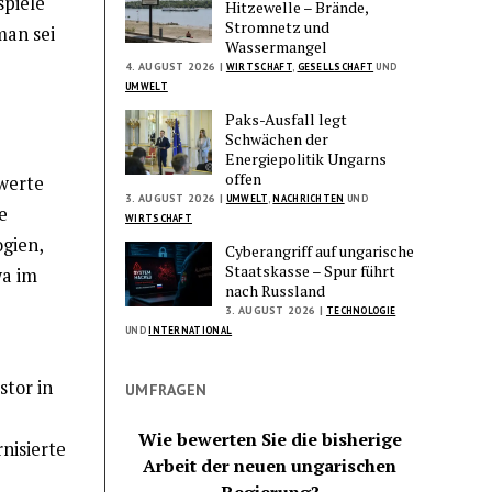
spiele
Hitzewelle – Brände,
Stromnetz und
man sei
Wassermangel
4. AUGUST 2026 |
WIRTSCHAFT
,
GESELLSCHAFT
UND
UMWELT
Paks-Ausfall legt
Schwächen der
Energiepolitik Ungarns
offen
swerte
3. AUGUST 2026 |
UMWELT
,
NACHRICHTEN
UND
e
WIRTSCHAFT
gien,
Cyberangriff auf ungarische
Staatskasse – Spur führt
wa im
nach Russland
3. AUGUST 2026 |
TECHNOLOGIE
UND
INTERNATIONAL
stor in
UMFRAGEN
Wie bewerten Sie die bisherige
nisierte
Arbeit der neuen ungarischen
Regierung?