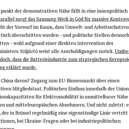
tpunkt der demonstrativen Nähe fällt in eine innenpolitisch 
arallel sorgt das Samsung-Werk in Göd für massive Kontrov
eht der Vorwurf im Raum, dass Umwelt- und Arbeitsschutzv
tisch überschritten wurden – und politische Stellen dennoch
tten – wohl aufgrund einer direkten Intervention des
nisters. Szijjártó weist alle Anschuldigungen zurück.
Unübe
edoch, dass die Batterieindustrie zum strategischen Kernproj
ng erklärt wurde.
 China davon? Zugang zum EU-Binnenmarkt über einen
iven Mitgliedstaat. Politischen Einfluss innerhalb der Union
ionskapazitäten für Elektromobilität in unmittelbarer Nähe
en und mitteleuropäischen Abnehmern. Und nicht zuletzt: e
 der in Brüssel regelmäßig eine eigenständige Linie vertritt 
tionen, bei Ukraine-Fragen oder bei industriepolitischen
rungen.