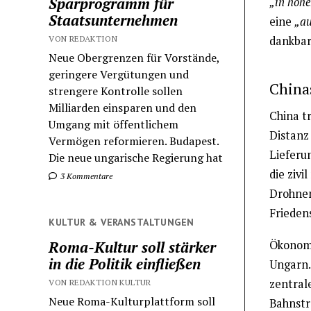
Sparprogramm für
„in hoh
Staatsunternehmen
eine
„au
VON REDAKTION
dankbar
Neue Obergrenzen für Vorstände,
geringere Vergütungen und
China
strengere Kontrolle sollen
Milliarden einsparen und den
China tr
Umgang mit öffentlichem
Distanz
Vermögen reformieren. Budapest.
Lieferu
Die neue ungarische Regierung hat
die zivi
3 Kommentare
Drohnen
Frieden
KULTUR & VERANSTALTUNGEN
Roma-Kultur soll stärker
Ökonomis
in die Politik einfließen
Ungarn.
zentral
VON REDAKTION KULTUR
Neue Roma-Kulturplattform soll
Bahnstr