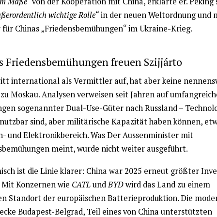
em Maße“
von der Kooperation mit China, erklärte er. Peking 
ßerordentlich wichtige Rolle“
in der neuen Weltordnung und 
 für Chinas „Friedensbemühungen“ im Ukraine-Krieg.
s Friedensbemühungen freuen Szijjárto
itt international als Vermittler auf, hat aber keine nennen
 zu Moskau. Analysen verweisen seit Jahren auf umfangreich
ngen sogenannter Dual-Use-Güter nach Russland – Technolo
l nutzbar sind, aber militärische Kapazität haben können, et
- und Elektronikbereich. Was Der Aussenminister mit
sbemühungen meint, wurde nicht weiter ausgeführt.
ch ist die Linie klarer: China war 2025 erneut größter Inve
 Mit Konzernen wie
CATL
und
BYD
wird das Land zu einem
en Standort der europäischen Batterieproduktion. Die moder
ecke Budapest-Belgrad, Teil eines von China unterstützten