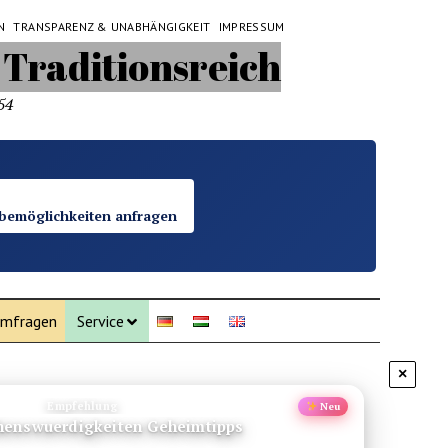
N
TRANSPARENZ & UNABHÄNGIGKEIT
IMPRESSUM
54
bemöglichkeiten anfragen
mfragen
Service
×
Empfehlung
Neu
henswuerdigkeiten Geheimtipps