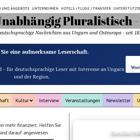
N UND ANGEBOTE
UNTERNEHMEN
HOTELS / FLÜGE / TRANSFER
UNTERSTÜTZE
eutschsprachige Nachrichten aus Ungarn und Osteuropa - seit 18
 Sie eine aufmerksame Leserschaft.
Wer
d – für deutschsprachige Leser mit Interesse an Ungarn
und der Region.
haft
Kultur
Interview
Veranstaltungen
Newsletter
U
n mehr finanziert. Helfen Sie
ANZEIGE
 sind darauf angewiesen.
Dresden Se