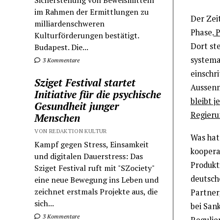
Sicherstellung von Beweismitteln
im Rahmen der Ermittlungen zu
Der Zei
milliardenschweren
Phase.
P
Kulturförderungen bestätigt.
Dort st
Budapest. Die...
systema
3 Kommentare
einschri
Sziget Festival startet
Aussenmi
Initiative für die psychische
bleibt j
Gesundheit junger
Regieru
Menschen
VON REDAKTION KULTUR
Was hat
Kampf gegen Stress, Einsamkeit
kooperat
und digitalen Dauerstress: Das
Produkt
Sziget Festival ruft mit "SZociety"
deutsch
eine neue Bewegung ins Leben und
zeichnet erstmals Projekte aus, die
Partner,
sich...
bei Sank
3 Kommentare
Regulie