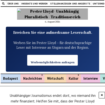
ÜBER UNS
INSERATE UND WERBEN
STELLENANZEIGEN UND ANGEBOTE
UNTERNE
6. August 2026
Erreichen Sie eine aufmerksame Leserschaft.
Werben Sie im Pester Lloyd – für deutschsprachige
Leser mit Interesse an Ungarn und der Region.
Werbemöglichkeiten anfragen
Menü öffnen
Menü öffnen
Budapest
Nachrichten
Wirtschaft
Kultur
Interview
V
Unabhängiger Journalismus endet dort, wo niemand ihn
×
mehr finanziert. Helfen Sie mit, dass der Pester Lloyd