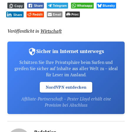
Telegram
Whatsapp
Bluesky
Share
Copy
Reddit
Email
Print
Share
Veröffentlicht in
Wirtschaft
Sicher im Internet unterwegs
Schützen Sie Ihre Privatsphäre beim Surfen und
greifen Sie sicher auf Inhalte aus aller Welt zu – ideal
für Leser im Ausland.
NordVPN entdecken
Affiliate-Partnerschaft – Pester Lloyd erhält eine
Provision bei Abschluss