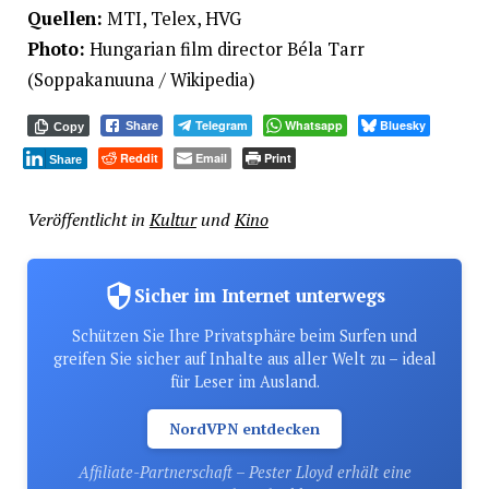
Quellen:
MTI, Telex, HVG
Photo:
Hungarian film director Béla Tarr
(Soppakanuuna / Wikipedia)
Telegram
Whatsapp
Bluesky
Share
Copy
Reddit
Email
Print
Share
Veröffentlicht in
Kultur
und
Kino
Sicher im Internet unterwegs
Schützen Sie Ihre Privatsphäre beim Surfen und
greifen Sie sicher auf Inhalte aus aller Welt zu – ideal
für Leser im Ausland.
NordVPN entdecken
Affiliate-Partnerschaft – Pester Lloyd erhält eine