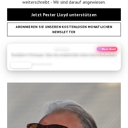
weiterschreibt - Wir sind darauf angewiesen.
Jetzt Pester Lloyd unterstützen
ABONNIEREN SIE UNSEREN KOSTENLOSEN MONATLICHEN
NEWSLETTER
ANZEIGE
Reisetipps
Must-Read
Packliste Vietnam: Was du wirklich für deine Reise brauchst
Reiseplanung
JETZT LESEN
REISEFROH.DE