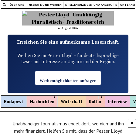
ÜBER UNS
INSERATE UND WERBEN
STELLENANZEIGEN UND ANGEBOTE
UNTERNE
6. August 2026
Erreichen Sie eine aufmerksame Leserschaft.
Werben Sie im Pester Lloyd – für deutschsprachige
Leser mit Interesse an Ungarn und der Region.
Werbemöglichkeiten anfragen
Menü öffnen
Menü öffnen
Budapest
Nachrichten
Wirtschaft
Kultur
Interview
V
Unabhängiger Journalismus endet dort, wo niemand ihn
×
mehr finanziert. Helfen Sie mit, dass der Pester Lloyd