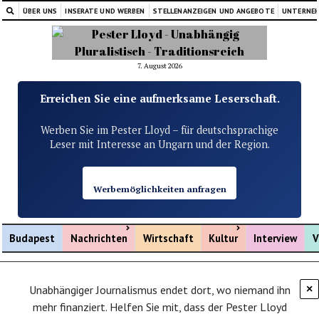
ÜBER UNS
INSERATE UND WERBEN
STELLENANZEIGEN UND ANGEBOTE
UNTERNE
7. August 2026
Erreichen Sie eine aufmerksame Leserschaft.
Werben Sie im Pester Lloyd – für deutschsprachige
Leser mit Interesse an Ungarn und der Region.
Werbemöglichkeiten anfragen
Menü öffnen
Menü öffnen
Budapest
Nachrichten
Wirtschaft
Kultur
Interview
V
Unabhängiger Journalismus endet dort, wo niemand ihn
×
mehr finanziert. Helfen Sie mit, dass der Pester Lloyd