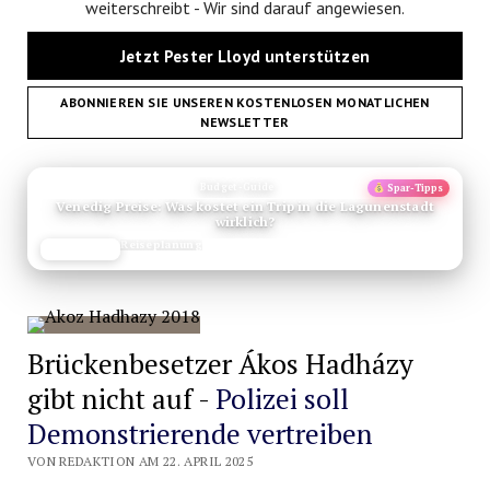
weiterschreibt - Wir sind darauf angewiesen.
Jetzt Pester Lloyd unterstützen
ABONNIEREN SIE UNSEREN KOSTENLOSEN MONATLICHEN
NEWSLETTER
ANZEIGE
Budget-Guide
Spar-Tipps
Venedig Preise: Was kostet ein Trip in die Lagunenstadt
wirklich?
Reiseplanung
JETZT LESEN
REISEFROH.DE
Brückenbesetzer Ákos Hadházy
gibt nicht auf -
Polizei soll
Demonstrierende vertreiben
VON REDAKTION AM 22. APRIL 2025