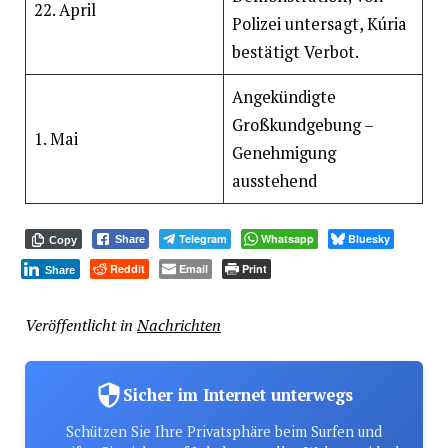
22. April
Polizei untersagt, Kúria
bestätigt Verbot.
Angekündigte
Großkundgebung –
1. Mai
Genehmigung
ausstehend
Telegram
Whatsapp
Bluesky
Share
Copy
Reddit
Email
Print
Share
Veröffentlicht in
Nachrichten
Sicher im Internet unterwegs
Schützen Sie Ihre Privatsphäre beim Surfen und