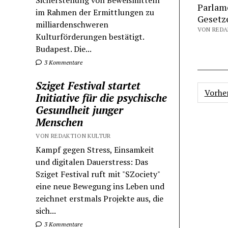
Sicherstellung von Beweismitteln
Parlam
im Rahmen der Ermittlungen zu
Gesetz
milliardenschweren
VON REDAK
Kulturförderungen bestätigt.
Budapest. Die...
3 Kommentare
Sziget Festival startet
Seite
Vorhe
Initiative für die psychische
der
Gesundheit junger
Beiträ
Menschen
VON REDAKTION KULTUR
Kampf gegen Stress, Einsamkeit
und digitalen Dauerstress: Das
Sziget Festival ruft mit "SZociety"
eine neue Bewegung ins Leben und
zeichnet erstmals Projekte aus, die
sich...
3 Kommentare