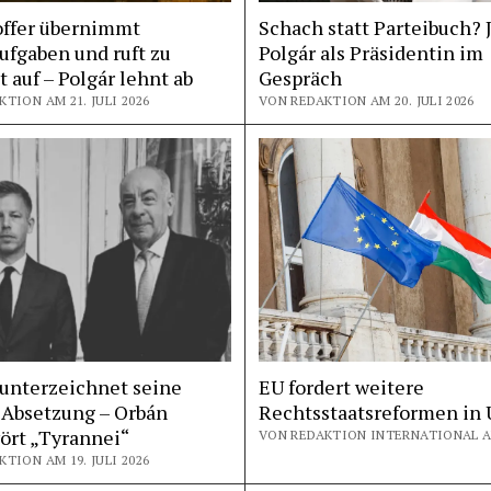
offer übernimmt
Schach statt Parteibuch? 
ufgaben und ruft zu
Polgár als Präsidentin im
 auf – Polgár lehnt ab
Gespräch
TION AM 21. JULI 2026
VON REDAKTION AM 20. JULI 2026
 unterzeichnet seine
EU fordert weitere
 Absetzung – Orbán
Rechtsstaatsreformen in
ört „Tyrannei“
TION AM 19. JULI 2026