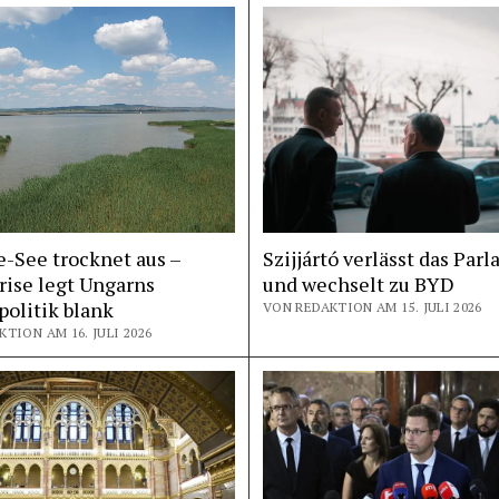
-See trocknet aus –
Szijjártó verlässt das Par
rise legt Ungarns
und wechselt zu BYD
olitik blank
VON REDAKTION AM 15. JULI 2026
TION AM 16. JULI 2026