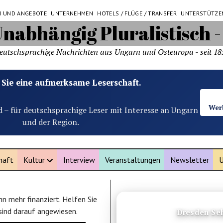
N UND ANGEBOTE
UNTERNEHMEN
HOTELS / FLÜGE / TRANSFER
UNTERSTÜTZE
eutschsprachige Nachrichten aus Ungarn und Osteuropa - seit 18
 Sie eine aufmerksame Leserschaft.
Wer
d – für deutschsprachige Leser mit Interesse an Ungarn
und der Region.
haft
Kultur
Interview
Veranstaltungen
Newsletter
U
n mehr finanziert. Helfen Sie
ANZEIGE
 sind darauf angewiesen.
Mückenschutz Test: Sp