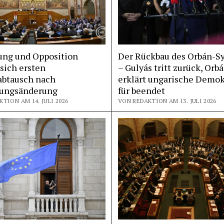
ung und Opposition
Der Rückbau des Orbán-S
 sich ersten
– Gulyás tritt zurück, Orb
abtausch nach
erklärt ungarische Demok
sungsänderung
für beendet
TION AM 14. JULI 2026
VON REDAKTION AM 13. JULI 2026