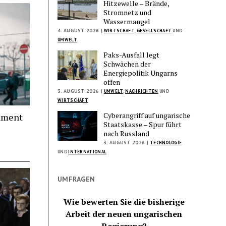
Hitzewelle – Brände,
Stromnetz und
Wassermangel
4. AUGUST 2026 |
WIRTSCHAFT
,
GESELLSCHAFT
UND
UMWELT
Paks-Ausfall legt
Schwächen der
Energiepolitik Ungarns
offen
3. AUGUST 2026 |
UMWELT
,
NACHRICHTEN
UND
WIRTSCHAFT
Cyberangriff auf ungarische
lament
Staatskasse – Spur führt
nach Russland
3. AUGUST 2026 |
TECHNOLOGIE
UND
INTERNATIONAL
UMFRAGEN
Wie bewerten Sie die bisherige
Arbeit der neuen ungarischen
Regierung?