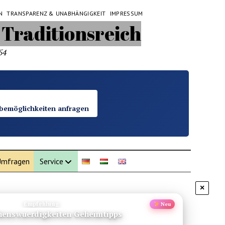
N
TRANSPARENZ & UNABHÄNGIGKEIT
IMPRESSUM
54
bemöglichkeiten anfragen
mfragen
Service
×
Gesundheit
Schutz
ray, natürliche Alternativen & Profi-Tipps