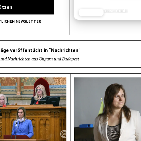
tützen
Ausrüstungs-Test
JETZT LESEN
REISEFROH.DE
TLICHEN NEWSLETTER
äge veröffentlicht in “Nachrichten”
 und Nachrichten aus Ungarn und Budapest