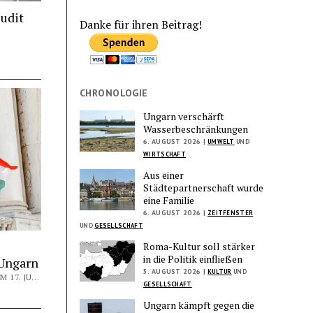
Judit
Danke für ihren Beitrag!
CHRONOLOGIE
Ungarn verschärft
Wasserbeschränkungen
6. AUGUST 2026 |
UMWELT
UND
WIRTSCHAFT
Aus einer
Städtepartnerschaft wurde
eine Familie
6. AUGUST 2026 |
ZEITFENSTER
UND
GESELLSCHAFT
Roma-Kultur soll stärker
in die Politik einfließen
 Ungarn
5. AUGUST 2026 |
KULTUR
UND
VON REDAKTION INTERNATIONAL AM 17. JULI 2026
GESELLSCHAFT
Ungarn kämpft gegen die