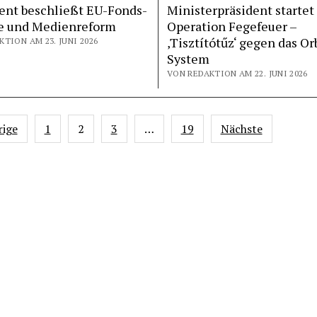
ent beschließt EU-Fonds-
Ministerpräsident startet
e und Medienreform
Operation Fegefeuer –
‚Tisztítótűz‘ gegen das Or
TION AM 23. JUNI 2026
System
VON REDAKTION AM 22. JUNI 2026
nnummerierung
rige
1
2
3
…
19
Nächste
ge