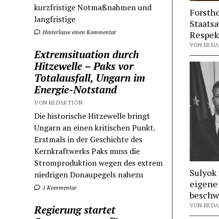
kurzfristige Notmaßnahmen und
Forsth
langfristige
Staatsa
Hinterlasse einen Kommentar
Respekt
VON REDAK
Extremsituation durch
Hitzewelle – Paks vor
Totalausfall, Ungarn im
Energie-Notstand
VON REDAKTION
Die historische Hitzewelle bringt
Ungarn an einen kritischen Punkt.
Erstmals in der Geschichte des
Kernkraftwerks Paks muss die
Stromproduktion wegen des extrem
Sulyok
niedrigen Donaupegels nahezu
eigene
1 Kommentar
beschw
VON REDAK
Regierung startet