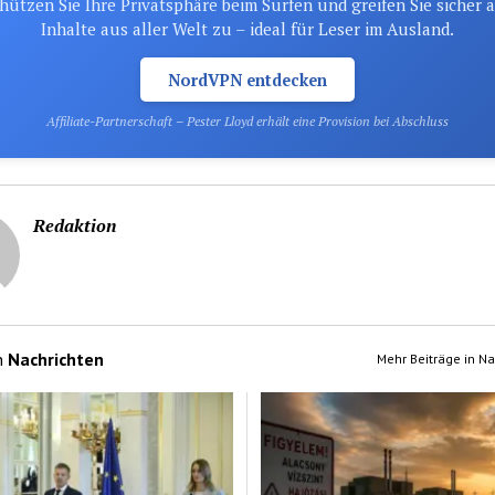
hützen Sie Ihre Privatsphäre beim Surfen und greifen Sie sicher 
Inhalte aus aller Welt zu – ideal für Leser im Ausland.
NordVPN entdecken
Affiliate-Partnerschaft – Pester Lloyd erhält eine Provision bei Abschluss
Redaktion
n
Nachrichten
Mehr Beiträge in Na