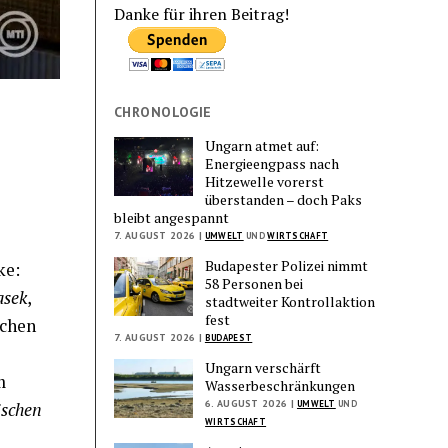
Danke für ihren Beitrag!
CHRONOLOGIE
Ungarn atmet auf:
Energieengpass nach
Hitzewelle vorerst
überstanden – doch Paks
bleibt angespannt
7. AUGUST 2026 |
UMWELT
UND
WIRTSCHAFT
Budapester Polizei nimmt
ke:
58 Personen bei
asek
,
stadtweiter Kontrollaktion
fest
ichen
7. AUGUST 2026 |
BUDAPEST
Ungarn verschärft
m
Wasserbeschränkungen
6. AUGUST 2026 |
UMWELT
UND
ischen
WIRTSCHAFT