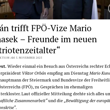
án trifft FPÖ-Vize Mario
asek – Freunde im neuen
triotenzeitalter“
KTION AM 5. NOVEMBER 2025
st.
Wieder einmal ein Besuch aus Österreichs rechter Ec
erpräsident
Viktor Orbán
empfing am Dienstag
Mario Kun
auptmann der Steiermark und Bundesvize der Freiheitl
Österreichs (FPÖ), zu Gesprächen im ehemaligen
terkloster. Laut offizieller Mitteilung drehte sich alles u
haftliche Zusammenarbeit“
und die
„Bewältigung der europä
onskrise“
.