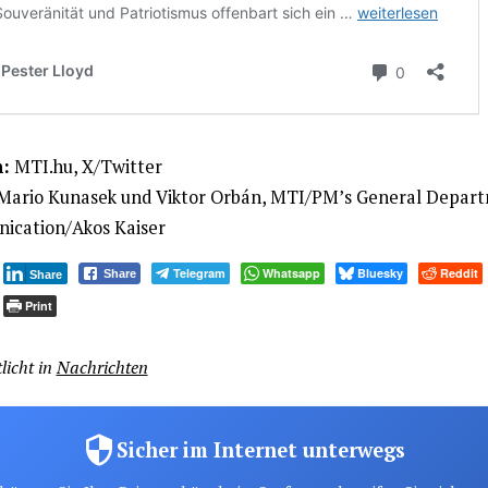
:
MTI.hu, X/Twitter
 Mario Kunasek und Viktor Orbán, MTI/PM’s General Depart
cation/Akos Kaiser
Telegram
Whatsapp
Bluesky
Reddit
Share
Share
Print
licht in
Nachrichten
Sicher im Internet unterwegs