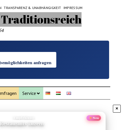
N
TRANSPARENZ & UNABHÄNGIGKEIT
IMPRESSUM
54
bemöglichkeiten anfragen
mfragen
Service
×
Empfehlung
Neu
Restaurants Luzern