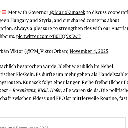
Met with Governor
@MarioKunasek
to discuss cooperat
een Hungary and Styria, and our shared concerns about
ation. Always a pleasure to strengthen ties with our Austria
hbours.
pic.twitter.com/xB0HQNxEwT
rbán Viktor (@PM_ViktorOrban)
November 4, 2025
sächlich besprochen wurde, bleibt wie üblich im Nebel
tischer Floskeln. Es dürfte um mehr gehen als Handelszahle
ngsrouten. Kunasek folgt einer langen Reihe freiheitlicher 
pest –
Rosenkranz, Kickl, Hofer,
alle waren sie da. Die politisch
chaft zwischen Fidesz und FPÖ ist mittlerweile Routine, fast
.