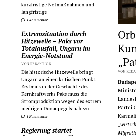
kurzfristige Notmaßnahmen und
langfristige
1 Kommentar
Orb
Extremsituation durch
Hitzewelle – Paks vor
Kun
Totalausfall, Ungarn im
Energie-Notstand
„Pa
VON REDAKTION
Die historische Hitzewelle bringt
VON REDA
Ungarn an einen kritischen Punkt.
Budape
Erstmals in der Geschichte des
Minist
Kernkraftwerks Paks muss die
Landesh
Stromproduktion wegen des extrem
Partei 
niedrigen Donaupegels nahezu
Karmeli
1 Kommentar
„wirtsc
Regierung startet
Migrati