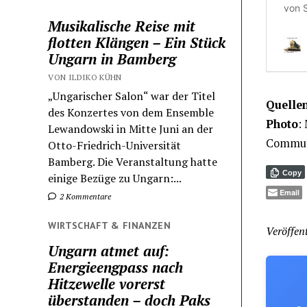
Musikalische Reise mit
flotten Klängen – Ein Stück
Ungarn in Bamberg
VON ILDIKO KÜHN
„Ungarischer Salon“ war der Titel
Quellen
des Konzertes von dem Ensemble
Photo
:
Lewandowski in Mitte Juni an der
Communi
Otto-Friedrich-Universität
Bamberg. Die Veranstaltung hatte
Copy
einige Bezüge zu Ungarn:...
Email
2 Kommentare
WIRTSCHAFT & FINANZEN
Veröffent
Ungarn atmet auf:
Energieengpass nach
Hitzewelle vorerst
überstanden – doch Paks