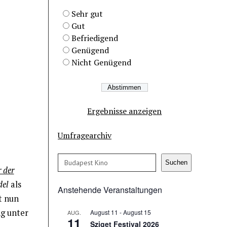
Sehr gut
Gut
Befriedigend
Genügend
Nicht Genügend
Ergebnisse anzeigen
Umfragearchiv
Suchen
Suchen
r der
del
als
Anstehende Veranstaltungen
t nun
ng unter
August 11
-
August 15
AUG.
11
Sziget Festival 2026