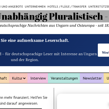
N UND ANGEBOTE
UNTERNEHMEN
HOTELS / FLÜGE / TRANSFER
UNTERSTÜTZE
eutschsprachige Nachrichten aus Ungarn und Osteuropa - seit 18
 Sie eine aufmerksame Leserschaft.
Wer
d – für deutschsprachige Leser mit Interesse an Ungarn
und der Region.
haft
Kultur
Interview
Veranstaltungen
Newsletter
U
n mehr finanziert. Helfen Sie
ANZEIGE
 sind darauf angewiesen.