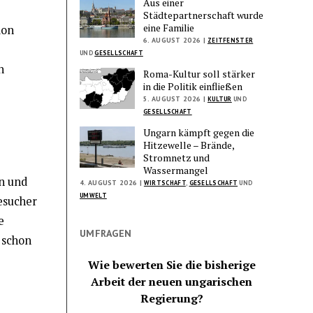
Aus einer
Städtepartnerschaft wurde
eine Familie
ion
6. AUGUST 2026 |
ZEITFENSTER
UND
GESELLSCHAFT
n
Roma-Kultur soll stärker
in die Politik einfließen
5. AUGUST 2026 |
KULTUR
UND
GESELLSCHAFT
Ungarn kämpft gegen die
Hitzewelle – Brände,
Stromnetz und
Wassermangel
n und
4. AUGUST 2026 |
WIRTSCHAFT
,
GESELLSCHAFT
UND
UMWELT
Besucher
e
UMFRAGEN
 schon
Wie bewerten Sie die bisherige
Arbeit der neuen ungarischen
Regierung?