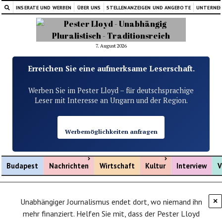
INSERATE UND WERBEN
ÜBER UNS
STELLENANZEIGEN UND ANGEBOTE
UNTERNE
7. August 2026
Erreichen Sie eine aufmerksame Leserschaft.
Werben Sie im Pester Lloyd – für deutschsprachige
Leser mit Interesse an Ungarn und der Region.
Werbemöglichkeiten anfragen
Menü öffnen
Menü öffnen
Budapest
Nachrichten
Wirtschaft
Kultur
Interview
V
Unabhängiger Journalismus endet dort, wo niemand ihn
×
mehr finanziert. Helfen Sie mit, dass der Pester Lloyd