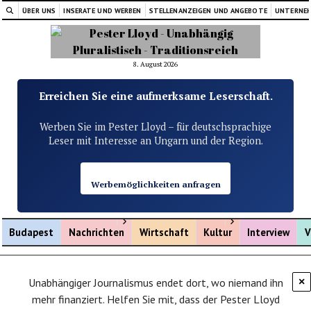
ÜBER UNS
INSERATE UND WERBEN
STELLENANZEIGEN UND ANGEBOTE
UNTERNE
8. August 2026
Erreichen Sie eine aufmerksame Leserschaft.
Werben Sie im Pester Lloyd – für deutschsprachige
Leser mit Interesse an Ungarn und der Region.
Werbemöglichkeiten anfragen
Menü öffnen
Menü öffnen
Budapest
Nachrichten
Wirtschaft
Kultur
Interview
V
Unabhängiger Journalismus endet dort, wo niemand ihn
×
mehr finanziert. Helfen Sie mit, dass der Pester Lloyd