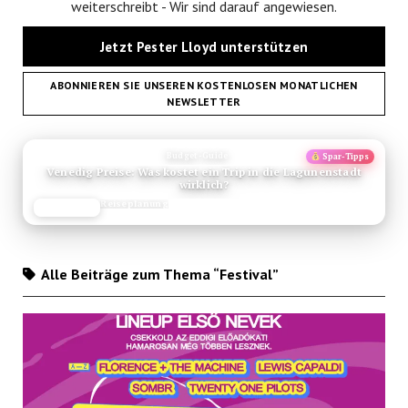
weiterschreibt - Wir sind darauf angewiesen.
Jetzt Pester Lloyd unterstützen
ABONNIEREN SIE UNSEREN KOSTENLOSEN MONATLICHEN
NEWSLETTER
ANZEIGE
Budget-Guide
Spar-Tipps
Venedig Preise: Was kostet ein Trip in die Lagunenstadt
wirklich?
Reiseplanung
JETZT LESEN
REISEFROH.DE
Alle Beiträge zum Thema “Festival”