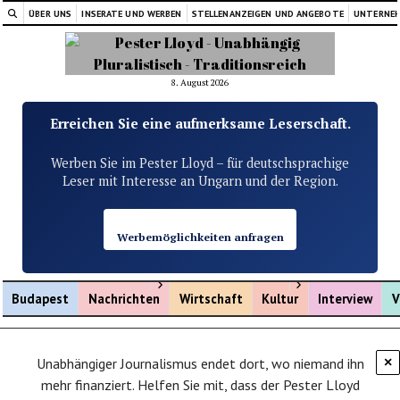
ÜBER UNS
INSERATE UND WERBEN
STELLENANZEIGEN UND ANGEBOTE
UNTERNE
8. August 2026
Erreichen Sie eine aufmerksame Leserschaft.
Werben Sie im Pester Lloyd – für deutschsprachige
Leser mit Interesse an Ungarn und der Region.
Werbemöglichkeiten anfragen
Menü öffnen
Menü öffnen
Budapest
Nachrichten
Wirtschaft
Kultur
Interview
V
Unabhängiger Journalismus endet dort, wo niemand ihn
×
mehr finanziert. Helfen Sie mit, dass der Pester Lloyd