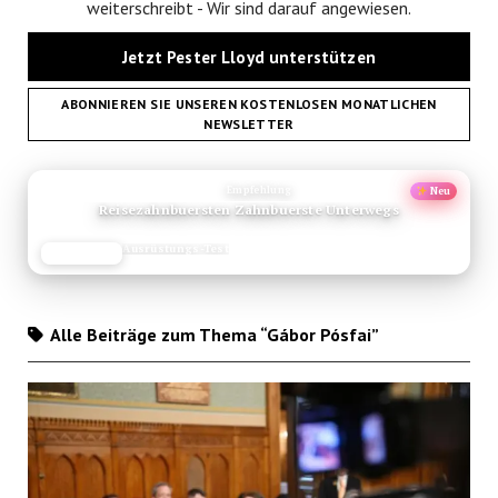
weiterschreibt - Wir sind darauf angewiesen.
Jetzt Pester Lloyd unterstützen
ABONNIEREN SIE UNSEREN KOSTENLOSEN MONATLICHEN
NEWSLETTER
ANZEIGE
Empfehlung
Neu
Reisezahnbuersten Zahnbuerste Unterwegs
Ausrüstungs-Test
JETZT LESEN
REISEFROH.DE
Alle Beiträge zum Thema “Gábor Pósfai”