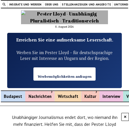
INSERATE UND WERBEN
ÜBER UNS
STELLENANZEIGEN UND ANGEBOTE
UNTERNE
8. August 2026
Erreichen Sie eine aufmerksame Leserschaft.
Werben Sie im Pester Lloyd – für deutschsprachige
Leser mit Interesse an Ungarn und der Region.
Werbemöglichkeiten anfragen
Menü öffnen
Menü öffnen
Budapest
Nachrichten
Wirtschaft
Kultur
Interview
V
Unabhängiger Journalismus endet dort, wo niemand ihn
×
mehr finanziert. Helfen Sie mit, dass der Pester Lloyd