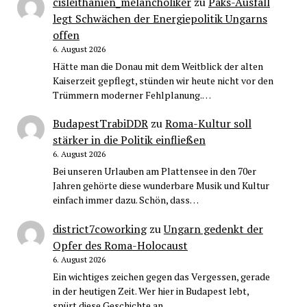
cisleithanien_melancholiker
zu
Paks-Ausfall
legt Schwächen der Energiepolitik Ungarns
offen
6. August 2026
Hätte man die Donau mit dem Weitblick der alten
Kaiserzeit gepflegt, stünden wir heute nicht vor den
Trümmern moderner Fehlplanung.…
BudapestTrabiDDR
zu
Roma-Kultur soll
stärker in die Politik einfließen
6. August 2026
Bei unseren Urlauben am Plattensee in den 70er
Jahren gehörte diese wunderbare Musik und Kultur
einfach immer dazu. Schön, dass…
district7coworking
zu
Ungarn gedenkt der
Opfer des Roma-Holocaust
6. August 2026
Ein wichtiges zeichen gegen das Vergessen, gerade
in der heutigen Zeit. Wer hier in Budapest lebt,
spürt diese Geschichte an…