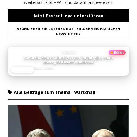
weiterschreibt - Wir sind darauf angewiesen.
Jetzt Pester Lloyd unterstützen
ABONNIEREN SIE UNSEREN KOSTENLOSEN MONATLICHEN
NEWSLETTER
ANZEIGE
Fernreise
Beliebt
Vietnam Sehenswürdigkeiten: Highlights einer
unvergesslichen Rundreise
Reise-Guide
JETZT LESEN
REISEFROH.DE
Alle Beiträge zum Thema “Warschau”