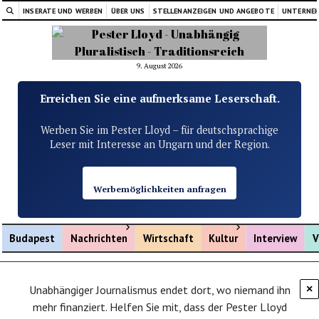
INSERATE UND WERBEN
ÜBER UNS
STELLENANZEIGEN UND ANGEBOTE
UNTERNE
9. August 2026
Erreichen Sie eine aufmerksame Leserschaft.
Werben Sie im Pester Lloyd – für deutschsprachige
Leser mit Interesse an Ungarn und der Region.
Werbemöglichkeiten anfragen
Menü öffnen
Menü öffnen
Budapest
Nachrichten
Wirtschaft
Kultur
Interview
V
Unabhängiger Journalismus endet dort, wo niemand ihn
×
mehr finanziert. Helfen Sie mit, dass der Pester Lloyd