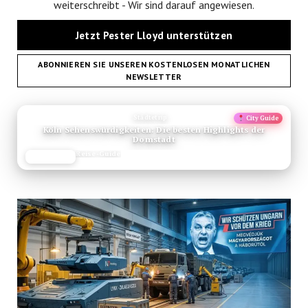
weiterschreibt - Wir sind darauf angewiesen.
Jetzt Pester Lloyd unterstützen
ABONNIEREN SIE UNSEREN KOSTENLOSEN MONATLICHEN
NEWSLETTER
ANZEIGE
Städtetrip
City Guide
Köln Sehenswürdigkeiten: Die besten Highlights der
Domstadt
Reise-Guide
JETZT LESEN
REISEFROH.DE