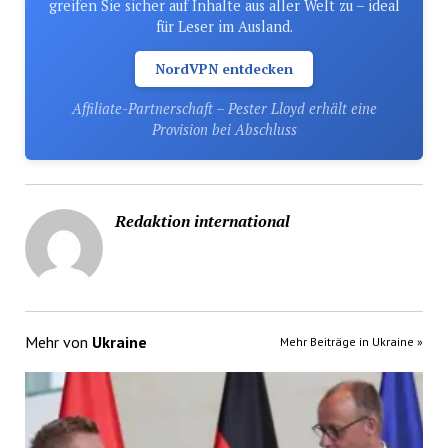
greifen Sie sicher auf Inhalte aus aller Welt zu – ideal
für Leser im Ausland.
NordVPN entdecken
Affiliate-Partnerschaft – Pester Lloyd erhält eine
Provision bei Abschluss
Redaktion international
Mehr von
Ukraine
Mehr Beiträge in Ukraine »