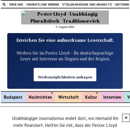
ÜBER UNS
INSERATE UND WERBEN
STELLENANZEIGEN UND ANGEBOTE
UNTERNE
9. August 2026
Erreichen Sie eine aufmerksame Leserschaft.
Werben Sie im Pester Lloyd – für deutschsprachige
Leser mit Interesse an Ungarn und der Region.
Werbemöglichkeiten anfragen
Menü öffnen
Menü öffnen
Budapest
Nachrichten
Wirtschaft
Kultur
Interview
V
Unabhängiger Journalismus endet dort, wo niemand ihn
×
mehr finanziert. Helfen Sie mit, dass der Pester Lloyd