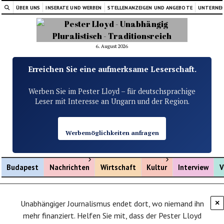
ÜBER UNS
INSERATE UND WERBEN
STELLENANZEIGEN UND ANGEBOTE
UNTERNE
6. August 2026
Erreichen Sie eine aufmerksame Leserschaft.
Werben Sie im Pester Lloyd – für deutschsprachige
Leser mit Interesse an Ungarn und der Region.
Werbemöglichkeiten anfragen
Menü öffnen
Menü öffnen
Budapest
Nachrichten
Wirtschaft
Kultur
Interview
V
Unabhängiger Journalismus endet dort, wo niemand ihn
×
mehr finanziert. Helfen Sie mit, dass der Pester Lloyd