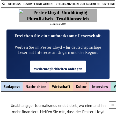
ÜBER UNS
INSERATE UND WERBEN
STELLENANZEIGEN UND ANGEBOTE
UNTERNE
9. August 2026
Erreichen Sie eine aufmerksame Leserschaft.
Werben Sie im Pester Lloyd – für deutschsprachige
Leser mit Interesse an Ungarn und der Region.
Werbemöglichkeiten anfragen
Menü öffnen
Menü öffnen
Budapest
Nachrichten
Wirtschaft
Kultur
Interview
V
Unabhängiger Journalismus endet dort, wo niemand ihn
×
mehr finanziert. Helfen Sie mit, dass der Pester Lloyd