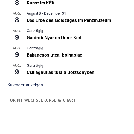
8
Kunst im KÉK
August 8
-
December 31
AUG.
8
Das Erbe des Goldzuges im Pénzmúzeum
Ganztägig
AUG.
9
Gardrób Nyár im Dürer Kert
Ganztägig
AUG.
9
Bakancsos utcai bolhapiac
Ganztägig
AUG.
9
Csillaghullás túra a Börzsönyben
Kalender anzeigen
FORINT WECHSELKURSE & CHART