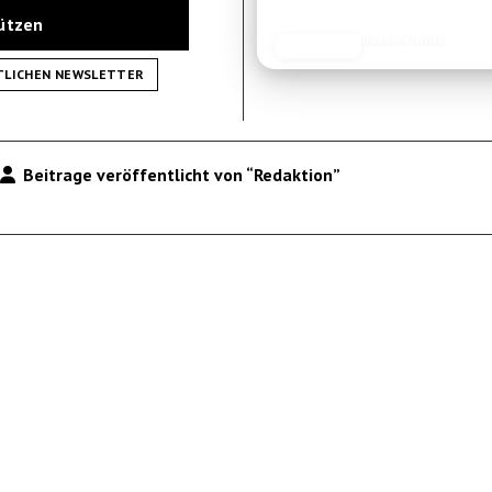
tützen
Ausrüstungs-Test
JETZT LESEN
REISEFROH.DE
TLICHEN NEWSLETTER
Beitrage veröffentlicht von “Redaktion”