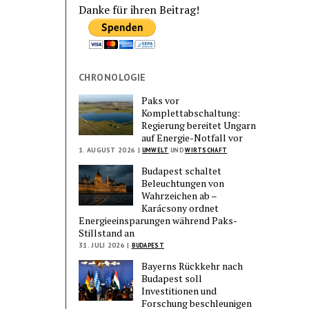
Danke für ihren Beitrag!
CHRONOLOGIE
Paks vor
Komplettabschaltung:
Regierung bereitet Ungarn
auf Energie-Notfall vor
1. AUGUST 2026 |
UMWELT
UND
WIRTSCHAFT
Budapest schaltet
Beleuchtungen von
Wahrzeichen ab –
Karácsony ordnet
Energieeinsparungen während Paks-
Stillstand an
31. JULI 2026 |
BUDAPEST
Bayerns Rückkehr nach
Budapest soll
Investitionen und
Forschung beschleunigen