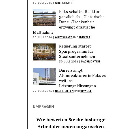
30. JULI 2026 |
WIRTSCHAFT
Paks schaltet Reaktor
gänzlich ab – Historische
Donau-Trockenheit
erzwingt drastische
Maßnahme
30. JULI 2026 |
WIRTSCHAFT
UND
UMWELT
Regierung startet
Sparprogramm für
Staatsunternehmen
30. JULI 2026 |
NACHRICHTEN
Dürre zwingt
Atomreaktoren in Paks zu
weiteren
Leistungskürzungen
29. JULI 2026 |
NACHRICHTEN
UND
UMWELT
UMFRAGEN
Wie bewerten Sie die bisherige
Arbeit der neuen ungarischen