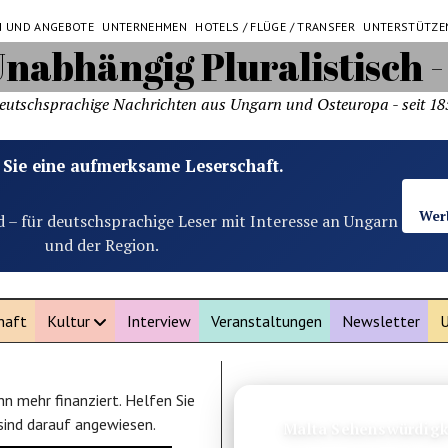
N UND ANGEBOTE
UNTERNEHMEN
HOTELS / FLÜGE / TRANSFER
UNTERSTÜTZE
eutschsprachige Nachrichten aus Ungarn und Osteuropa - seit 18
 Sie eine aufmerksame Leserschaft.
Wer
d – für deutschsprachige Leser mit Interesse an Ungarn
und der Region.
haft
Kultur
Interview
Veranstaltungen
Newsletter
U
n mehr finanziert. Helfen Sie
ANZEIGE
 sind darauf angewiesen.
Barfußschuhe Kinder 