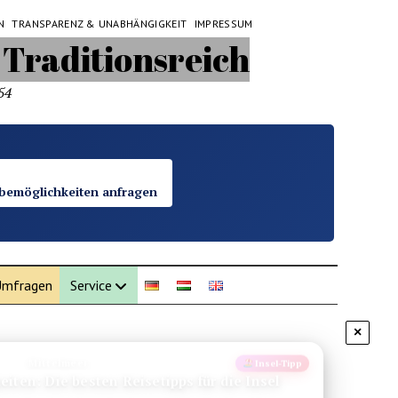
N
TRANSPARENZ & UNABHÄNGIGKEIT
IMPRESSUM
54
bemöglichkeiten anfragen
mfragen
Service
×
Familie
Familie
Winter: Die besten Modelle im Test 2026