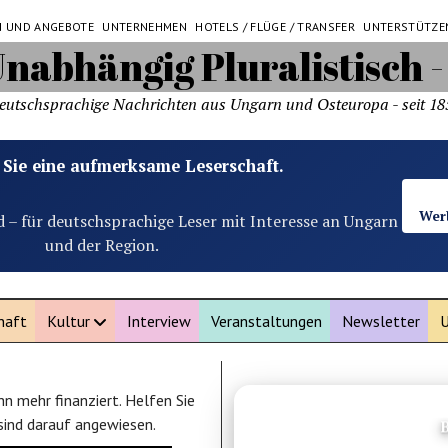
N UND ANGEBOTE
UNTERNEHMEN
HOTELS / FLÜGE / TRANSFER
UNTERSTÜTZE
eutschsprachige Nachrichten aus Ungarn und Osteuropa - seit 18
 Sie eine aufmerksame Leserschaft.
Wer
d – für deutschsprachige Leser mit Interesse an Ungarn
und der Region.
haft
Kultur
Interview
Veranstaltungen
Newsletter
U
n mehr finanziert. Helfen Sie
ANZEIGE
 sind darauf angewiesen.
Chiang Mai