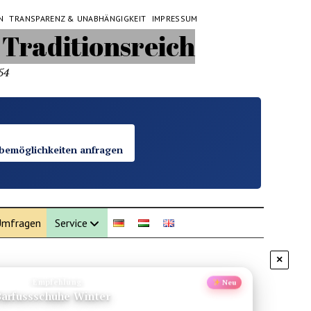
N
TRANSPARENZ & UNABHÄNGIGKEIT
IMPRESSUM
54
bemöglichkeiten anfragen
mfragen
Service
×
Empfehlung
Neu
 Sehenswuerdigkeiten Thailand