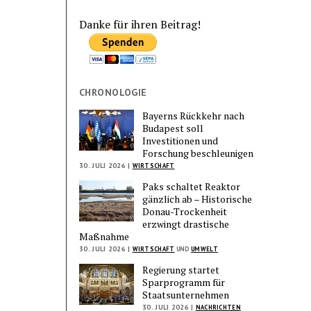
Danke für ihren Beitrag!
CHRONOLOGIE
Bayerns Rückkehr nach
Budapest soll
Investitionen und
Forschung beschleunigen
30. JULI 2026 |
WIRTSCHAFT
Paks schaltet Reaktor
gänzlich ab – Historische
Donau-Trockenheit
erzwingt drastische
Maßnahme
30. JULI 2026 |
WIRTSCHAFT
UND
UMWELT
Regierung startet
Sparprogramm für
Staatsunternehmen
30. JULI 2026 |
NACHRICHTEN