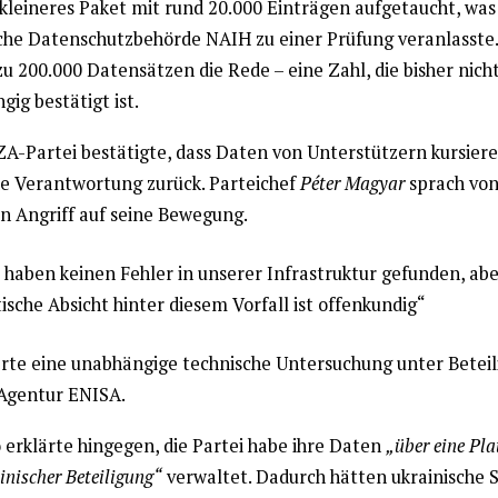
 kleineres Paket mit rund 20.000 Einträgen aufgetaucht, was
che Datenschutzbehörde NAIH zu einer Prüfung veranlasste.
zu 200.000 Datensätzen die Rede – eine Zahl, die bisher nich
ig bestätigt ist.
ZA-Partei bestätigte, dass Daten von Unterstützern kursiere
de Verantwortung zurück. Parteichef
Péter Magyar
sprach vo
en Angriff auf seine Bewegung.
 haben keinen Fehler in unserer Infrastruktur gefunden, abe
tische Absicht hinter diesem Vorfall ist offenkundig“
erte eine unabhängige technische Untersuchung unter Betei
Agentur ENISA.
ó erklärte hingegen, die Partei habe ihre Daten
„über eine Pla
inischer Beteiligung“
verwaltet. Dadurch hätten ukrainische S