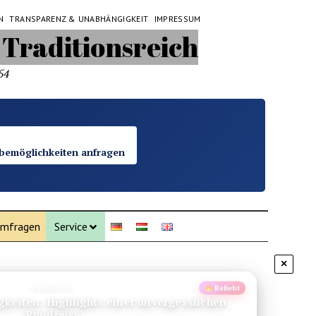
N
TRANSPARENZ & UNABHÄNGIGKEIT
IMPRESSUM
54
bemöglichkeiten anfragen
mfragen
Service
×
Budget-Guide
Spar-Tipps
stet ein Trip in die Lagunenstadt wirklich?