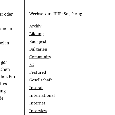
Wechselkurs
HUF
: So., 9 Aug..
er oder
Archiv
aine in
Bildung
m
Budapest
el in
Bulgarien
Community
 gar
EU
schen
Featured
her. Ein
Gesellschaft
t es
Inserat
ung
International
ie
Internet
Interview