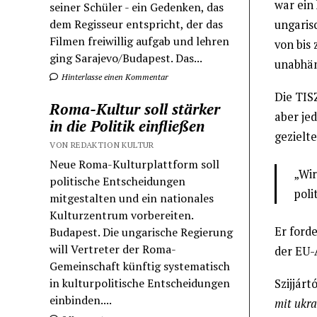
war ein
seiner Schüler - ein Gedenken, das
dem Regisseur entspricht, der das
ungaris
Filmen freiwillig aufgab und lehren
von bis 
ging Sarajevo/Budapest. Das...
unabhäng
Hinterlasse einen Kommentar
Die TIS
Roma-Kultur soll stärker
aber je
in die Politik einfließen
gezielt
VON REDAKTION KULTUR
Neue Roma-Kulturplattform soll
„Wir
politische Entscheidungen
poli
mitgestalten und ein nationales
Kulturzentrum vorbereiten.
Er ford
Budapest. Die ungarische Regierung
will Vertreter der Roma-
der EU-
Gemeinschaft künftig systematisch
in kulturpolitische Entscheidungen
Szijjárt
einbinden....
mit ukra