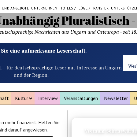
N UND ANGEBOTE
UNTERNEHMEN
HOTELS / FLÜGE / TRANSFER
UNTERSTÜTZE
eutschsprachige Nachrichten aus Ungarn und Osteuropa - seit 18
 Sie eine aufmerksame Leserschaft.
Wer
d – für deutschsprachige Leser mit Interesse an Ungarn
und der Region.
haft
Kultur
Interview
Veranstaltungen
Newsletter
U
n mehr finanziert. Helfen Sie
ANZEIGE
 sind darauf angewiesen.
Venedig Preise: Was ko