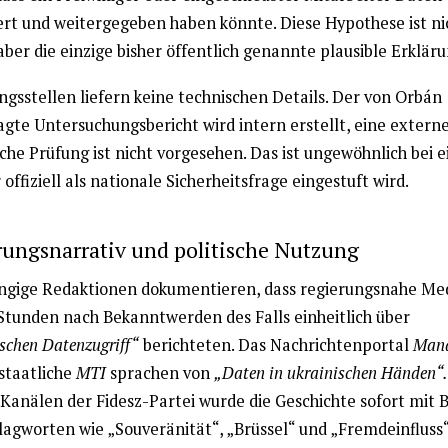
ert und weitergegeben haben könnte. Diese Hypothese ist ni
aber die einzige bisher öffentlich genannte plausible Erkläru
ngsstellen liefern keine technischen Details. Der von Orbán
agte Untersuchungsbericht wird intern erstellt, eine extern
che Prüfung ist nicht vorgesehen. Das ist ungewöhnlich bei 
r offiziell als nationale Sicherheitsfrage eingestuft wird.
rungsnarrativ und politische Nutzung
gige Redaktionen dokumentieren, dass regierungsnahe Me
 Stunden nach Bekanntwerden des Falls einheitlich über
schen Datenzugriff“
berichteten. Das Nachrichtenportal
Mand
staatliche
MTI
sprachen von
„Daten in ukrainischen Händen“.
 Kanälen der Fidesz-Partei wurde die Geschichte sofort mit B
lagworten wie „Souveränität“, „Brüssel“ und „Fremdeinfluss