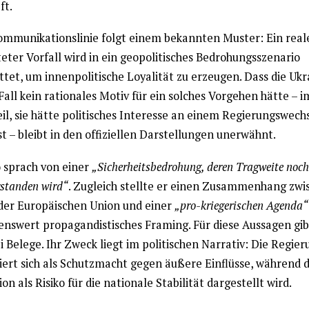
ft.
ommunikationslinie folgt einem bekannten Muster: Ein real
eter Vorfall wird in ein geopolitisches Bedrohungsszenario
tet, um innenpolitische Loyalität zu erzeugen. Dass die Ukr
all kein rationales Motiv für ein solches Vorgehen hätte – i
l, sie hätte politisches Interesse an einem Regierungswechs
 – bleibt in den offiziellen Darstellungen unerwähnt.
ó sprach von einer
„Sicherheitsbedrohung, deren Tragweite noch
rstanden wird“
. Zugleich stellte er einen Zusammenhang zwi
der Europäischen Union und einer
„pro-kriegerischen Agenda“
nswert propagandistisches Framing. Für diese Aussagen gib
i Belege. Ihr Zweck liegt im politischen Narrativ: Die Regier
iert sich als Schutzmacht gegen äußere Einflüsse, während d
on als Risiko für die nationale Stabilität dargestellt wird.