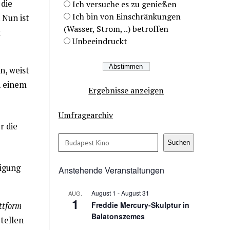
 die
Ich versuche es zu genießen
Ich bin von Einschränkungen
 Nun ist
(Wasser, Strom, ..) betroffen
t
Unbeeindruckt
n, weist
n einem
Ergebnisse anzeigen
Umfragearchiv
r die
Suchen
Suchen
ligung
Anstehende Veranstaltungen
August 1
-
August 31
AUG.
1
Freddie Mercury-Skulptur in
ttform
Balatonszemes
tellen