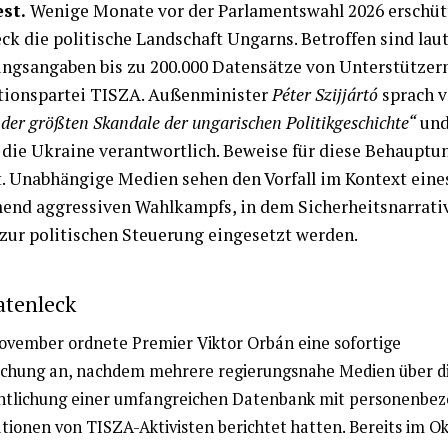
st.
Wenige Monate vor der Parlamentswahl 2026 erschütt
ck die politische Landschaft Ungarns. Betroffen sind lau
ngsangaben bis zu 200.000 Datensätze von Unterstützer
tionspartei TISZA. Außenminister
Péter Szijjártó
sprach 
„der größten Skandale der ungarischen Politikgeschichte“
un
die Ukraine verantwortlich. Beweise für diese Behauptun
t. Unabhängige Medien sehen den Vorfall im Kontext eine
nd aggressiven Wahlkampfs, in dem Sicherheitsnarrati
 zur politischen Steuerung eingesetzt werden.
atenleck
ovember ordnete Premier Viktor Orbán eine sofortige
chung an, nachdem mehrere regierungsnahe Medien über d
ntlichung einer umfangreichen Datenbank mit personenbe
tionen von TISZA-Aktivisten berichtet hatten. Bereits im O