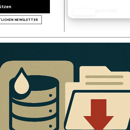
tützen
Reiseplanung
JETZT LESEN
REISEFROH.DE
TLICHEN NEWSLETTER