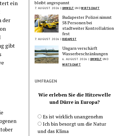
bleibt angespannt
ert ein
7. AUGUST 2026 |
UMWELT
UND
WIRTSCHAFT
t
Budapester Polizei nimmt
n der
58 Personen bei
stadtweiter Kontrollaktion
von
fest
d
7. AUGUST 2026 |
BUDAPEST
g gibt
Ungarn verschärft
Wasserbeschränkungen
s
6. AUGUST 2026 |
UMWELT
UND
ve
WIRTSCHAFT
UMFRAGEN
Wie erleben Sie die Hitzewelle
und Dürre in Europa?
ie
Es ist wirklich unangenehm
zogenen
Ich bin besorgt um die Natur
ktober
und das Klima