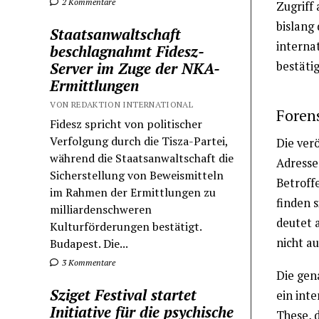
2 Kommentare
Zugriff
bislang
Staatsanwaltschaft
interna
beschlagnahmt Fidesz-
bestätig
Server im Zuge der NKA-
Ermittlungen
VON REDAKTION INTERNATIONAL
Foren
Fidesz spricht von politischer
Verfolgung durch die Tisza-Partei,
Die ver
während die Staatsanwaltschaft die
Adresse
Sicherstellung von Beweismitteln
Betroff
im Rahmen der Ermittlungen zu
finden s
milliardenschweren
deutet a
Kulturförderungen bestätigt.
nicht a
Budapest. Die...
3 Kommentare
Die gen
Sziget Festival startet
ein int
Initiative für die psychische
These, d