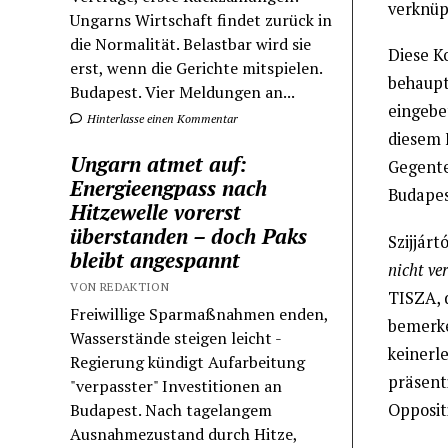
verknüp
Ungarns Wirtschaft findet zurück in
die Normalität. Belastbar wird sie
Diese K
erst, wenn die Gerichte mitspielen.
behaupt
Budapest. Vier Meldungen an...
eingebet
Hinterlasse einen Kommentar
diesem F
Ungarn atmet auf:
Gegentei
Energieengpass nach
Budapest
Hitzewelle vorerst
überstanden – doch Paks
Szijjárt
bleibt angespannt
nicht ve
VON REDAKTION
TISZA, 
Freiwillige Sparmaßnahmen enden,
bemerke
Wasserstände steigen leicht -
keinerle
Regierung kündigt Aufarbeitung
präsent
"verpasster" Investitionen an
Oppositi
Budapest. Nach tagelangem
Ausnahmezustand durch Hitze,