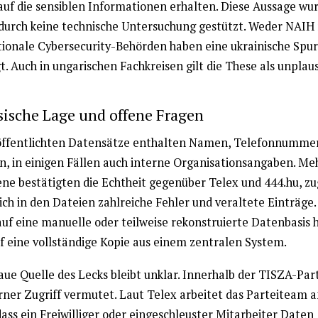
 auf die sensiblen Informationen erhalten. Diese Aussage wu
 durch keine technische Untersuchung gestützt. Weder NAIH
tionale Cybersecurity-Behörden haben eine ukrainische Spur
t. Auch in ungarischen Fachkreisen gilt die These als unplaus
sische Lage und offene Fragen
öffentlichten Datensätze enthalten Namen, Telefonnumme
n, in einigen Fällen auch interne Organisationsangaben. Me
ene bestätigten die Echtheit gegenüber Telex und 444.hu, zu
ich in den Dateien zahlreiche Fehler und veraltete Einträge.
uf eine manuelle oder teilweise rekonstruierte Datenbasis h
uf eine vollständige Kopie aus einem zentralen System.
aue Quelle des Lecks bleibt unklar. Innerhalb der TISZA-Part
erner Zugriff vermutet. Laut Telex arbeitet das Parteiteam a
ass ein Freiwilliger oder eingeschleuster Mitarbeiter Daten