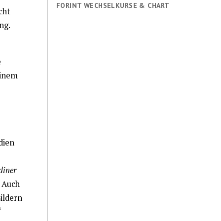
FORINT WECHSELKURSE & CHART
cht
ng.
e
einem
dien
iner
Auch
ildern
“