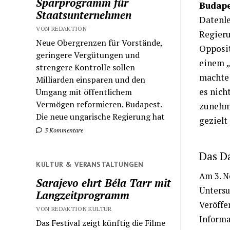
Sparprogramm für
Budape
Staatsunternehmen
Datenle
VON REDAKTION
Regieru
Neue Obergrenzen für Vorstände,
Opposi
geringere Vergütungen und
einem
strengere Kontrolle sollen
machte 
Milliarden einsparen und den
es nich
Umgang mit öffentlichem
Vermögen reformieren. Budapest.
zunehme
Die neue ungarische Regierung hat
gezielt
3 Kommentare
Das D
KULTUR & VERANSTALTUNGEN
Am 3. N
Sarajevo ehrt Béla Tarr mit
Untersu
Langzeitprogramm
Veröffe
VON REDAKTION KULTUR
Informa
Das Festival zeigt künftig die Filme