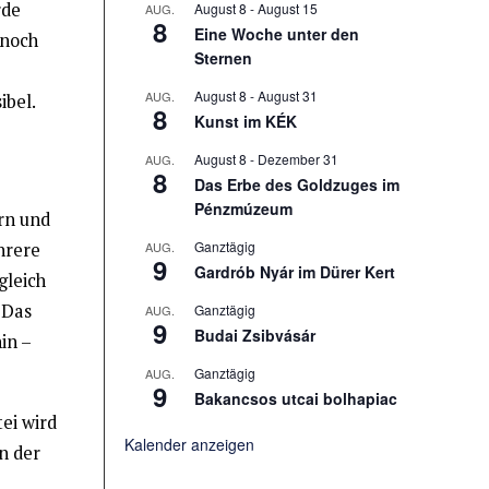
rde
August 8
-
August 15
AUG.
8
Eine Woche unter den
 noch
Sternen
August 8
-
August 31
AUG.
ibel.
8
Kunst im KÉK
August 8
-
Dezember 31
AUG.
8
Das Erbe des Goldzuges im
Pénzmúzeum
rn und
Ganztägig
AUG.
hrere
9
Gardrób Nyár im Dürer Kert
gleich
 Das
Ganztägig
AUG.
9
Budai Zsibvásár
in –
Ganztägig
AUG.
9
Bakancsos utcai bolhapiac
ei wird
Kalender anzeigen
n der