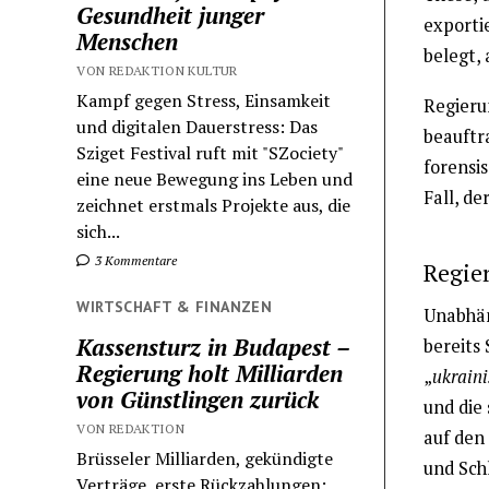
Gesundheit junger
exporti
Menschen
belegt, 
VON REDAKTION KULTUR
Kampf gegen Stress, Einsamkeit
Regieru
und digitalen Dauerstress: Das
beauftr
Sziget Festival ruft mit "SZociety"
forensis
eine neue Bewegung ins Leben und
Fall, de
zeichnet erstmals Projekte aus, die
sich...
3 Kommentare
Regie
WIRTSCHAFT & FINANZEN
Unabhän
Kassensturz in Budapest –
bereits
Regierung holt Milliarden
„
ukraini
von Günstlingen zurück
und die 
VON REDAKTION
auf den
Brüsseler Milliarden, gekündigte
und Sch
Verträge, erste Rückzahlungen: