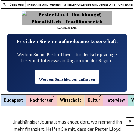
ÜBER UNS
INSERATE UND WERBEN
STELLENANZEIGEN UND ANGEBOTE
UNTERNE
6. August 2026
Erreichen Sie eine aufmerksame Leserschaft.
Werben Sie im Pester Lloyd – für deutschsprachige
Leser mit Interesse an Ungarn und der Region.
Werbemöglichkeiten anfragen
Menü öffnen
Menü öffnen
Budapest
Nachrichten
Wirtschaft
Kultur
Interview
V
Unabhängiger Journalismus endet dort, wo niemand ihn
×
mehr finanziert. Helfen Sie mit, dass der Pester Lloyd