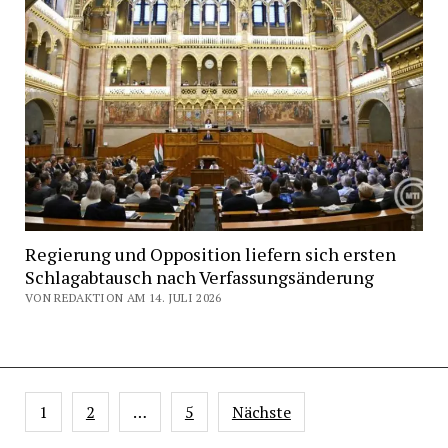
Regierung und Opposition liefern sich ersten
Schlagabtausch nach Verfassungsänderung
VON REDAKTION AM 14. JULI 2026
Seitennummerierung
1
2
…
5
Nächste
der