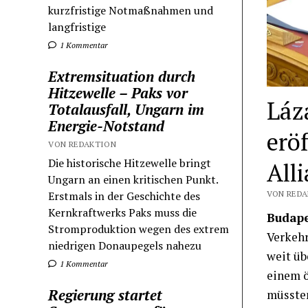
kurzfristige Notmaßnahmen und
langfristige
1 Kommentar
Extremsituation durch
Hitzewelle – Paks vor
Láz
Totalausfall, Ungarn im
Energie-Notstand
erö
VON REDAKTION
Die historische Hitzewelle bringt
All
Ungarn an einen kritischen Punkt.
VON REDA
Erstmals in der Geschichte des
Kernkraftwerks Paks muss die
Budape
Stromproduktion wegen des extrem
Verkehr
niedrigen Donaupegels nahezu
weit üb
1 Kommentar
einem ö
Regierung startet
müssten