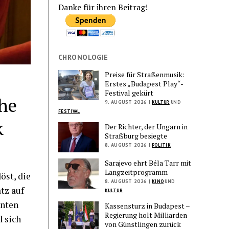
Danke für ihren Beitrag!
CHRONOLOGIE
Preise für Straßenmusik:
Erstes „Budapest Play“-
Festival gekürt
he
9. AUGUST 2026 |
KULTUR
UND
FESTIVAL
k
Der Richter, der Ungarn in
Straßburg besiegte
8. AUGUST 2026 |
POLITIK
Sarajevo ehrt Béla Tarr mit
Langzeitprogramm
öst, die
8. AUGUST 2026 |
KINO
UND
tz auf
KULTUR
anten
Kassensturz in Budapest –
Regierung holt Milliarden
l sich
von Günstlingen zurück