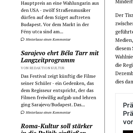
Minderh
Hauptpreis an eine Wahlungarin aus
den USA - zwölf Straßenmusiker
Der Tis
dürfen auf dem Sziget auftreten
zwische
Budapest. Vor dem Markt in der
Fény utca sind am...
geführt
Medien,
Hinterlasse einen Kommentar
diesem S
Sarajevo ehrt Béla Tarr mit
Wahlnie
Langzeitprogramm
die Reg
VON REDAKTION KULTUR
Dezembe
Das Festival zeigt künftig die Filme
dies da
seiner Schüler - ein Gedenken, das
dem Regisseur entspricht, der das
Filmen freiwillig aufgab und lehren
ging Sarajevo/Budapest. Das...
Hinterlasse einen Kommentar
Roma-Kultur soll stärker