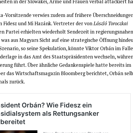
eiten in der Slowakei, Arme und Frauen verbal attackiert ha
za-Vorsitzende verwies zudem auf frühere Überschneidunge
n Fidesz und Mi Hazánk. Vertreter der von
László Toroczkai
en Partei erhielten wiederholt Sendezeit in regierungsnahe
 was aus Magyars Sicht auf eine strategische Öffnung hindeu
zenario, so seine Spekulation, könnte Viktor Orbán im Falle
derlage in das Amt des Staatspräsidenten wechseln, währe
ierung führt. Über ähnliche Gedankenspiele hatte bereits im
r das Wirtschaftsmagazin Bloomberg berichtet, Orbán selb
mals zurück.