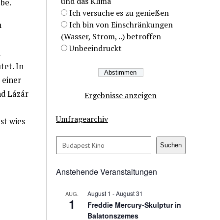
und das Klima
be.
Ich versuche es zu genießen
Ich bin von Einschränkungen
n
(Wasser, Strom, ..) betroffen
Unbeeindruckt
n
tet. In
 einer
nd Lázár
Ergebnisse anzeigen
Umfragearchiv
st wies
Suchen
Suchen
Anstehende Veranstaltungen
August 1
-
August 31
AUG.
1
Freddie Mercury-Skulptur in
Balatonszemes