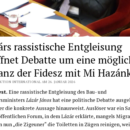
árs rassistische Entgleisung
ffnet Debatte um eine möglic
ianz der Fidesz mit Mi Hazán
KTION INTERNATIONAL AM 26. JANUAR 2026
st.
Eine rassistische Entgleisung des Bau- und
sministers
Lázár János
hat eine politische Debatte ausgel
er die konkrete Aussage hinausweist. Auslöser war ein Sa
ffentlichen Forum, in dem Lázár erklärte, mangels Migr
 nun „die Zigeuner“ die Toiletten in Zügen reinigen, wei