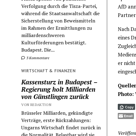
Verfolgung durch die Tisza-Partei,
AfD ann
während die Staatsanwaltschaft die
Partner
Sicherstellung von Beweismitteln
im Rahmen der Ermittlungen zu
Nach Da
milliardenschweren
eines D
Kulturförderungen bestätigt.
Zugleic
Budapest. Die...
Mediens
3 Kommentare
er nich
WIRTSCHAFT & FINANZEN
eingesch
Kassensturz in Budapest –
Quelle
Regierung holt Milliarden
Photo:
von Günstlingen zurück
VON REDAKTION
Copy
Brüsseler Milliarden, gekündigte
Email
Verträge, erste Rückzahlungen:
Ungarns Wirtschaft findet zurück in
Veröffent
die Normalität. Belastbar wird sie