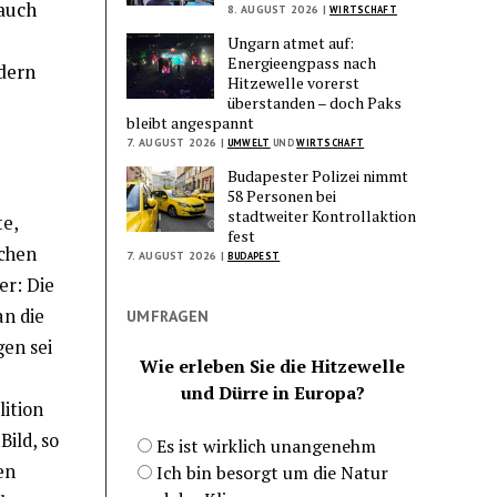
 auch
8. AUGUST 2026 |
WIRTSCHAFT
Ungarn atmet auf:
Energieengpass nach
dern
Hitzewelle vorerst
überstanden – doch Paks
bleibt angespannt
7. AUGUST 2026 |
UMWELT
UND
WIRTSCHAFT
Budapester Polizei nimmt
58 Personen bei
stadtweiter Kontrollaktion
e,
fest
ichen
7. AUGUST 2026 |
BUDAPEST
er: Die
n die
UMFRAGEN
en sei
Wie erleben Sie die Hitzewelle
und Dürre in Europa?
ition
ild, so
Es ist wirklich unangenehm
en
Ich bin besorgt um die Natur