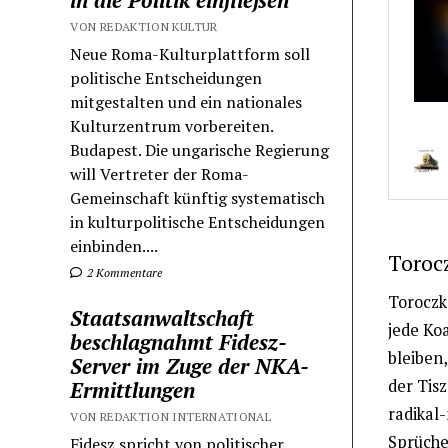
in die Politik einfließen
VON REDAKTION KULTUR
Neue Roma-Kulturplattform soll
politische Entscheidungen
mitgestalten und ein nationales
Kulturzentrum vorbereiten.
Budapest. Die ungarische Regierung
will Vertreter der Roma-
Gemeinschaft künftig systematisch
in kulturpolitische Entscheidungen
einbinden....
Torocz
2 Kommentare
Toroczk
Staatsanwaltschaft
jede Koa
beschlagnahmt Fidesz-
bleiben
Server im Zuge der NKA-
der Tis
Ermittlungen
radikal
VON REDAKTION INTERNATIONAL
Sprüchen
Fidesz spricht von politischer