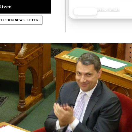
tützen
Reise-Guide
JETZT LESEN
REISEFROH.DE
TLICHEN NEWSLETTER