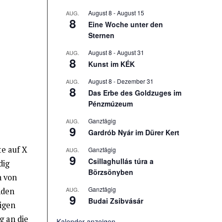
August 8
-
August 15
AUG.
8
Eine Woche unter den
Sternen
August 8
-
August 31
AUG.
8
Kunst im KÉK
August 8
-
Dezember 31
AUG.
8
Das Erbe des Goldzuges im
Pénzmúzeum
Ganztägig
AUG.
9
Gardrób Nyár im Dürer Kert
e auf X
Ganztägig
AUG.
9
Csillaghullás túra a
dig
Börzsönyben
h von
Ganztägig
AUG.
nden
9
Budai Zsibvásár
igen
g an die
Kalender anzeigen