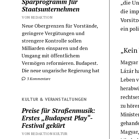
Sparprogramm für
„die Un
Staatsunternehmen
die imp
VON REDAKTION
Vorsitz
Neue Obergrenzen für Vorstände,
ein pol
geringere Vergütungen und
strengere Kontrolle sollen
Milliarden einsparen und den
„Kein 
Umgang mit öffentlichem
Magyar 
Vermögen reformieren. Budapest.
Die neue ungarische Regierung hat
Lázár h
3 Kommentare
Leben v
herabwü
rechtse
KULTUR & VERANSTALTUNGEN
zu höre
Preise für Straßenmusik:
Ministe
Erstes „Budapest Play“-
gehande
Festival gekürt
Magyar,
VON REDAKTION KULTUR