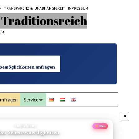
N
TRANSPARENZ & UNABHÄNGIGKEIT
IMPRESSUM
54
bemöglichkeiten anfragen
mfragen
Service
×
Empfehlung
Neu
ai Sehenswuerdigkeiten