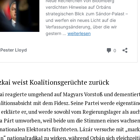
kai weist Koalitionsgerüchte zurück
ai reagierte umgehend auf Magyars Vorstoß und dementiert
litionsabsicht mit dem Fidesz. Seine Partei werde eigenstän
, erklärte er, und werde sowohl vom Regierungslager als auc
za Párt umworben, weil beide um die Stimmen eines wachse
-nationalen Elektorats fürchteten. Lázár versuche mit „mark
“ nationalradikal zu wirken, während Orbán sich gleichzeiti