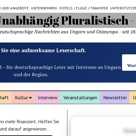
N UND ANGEBOTE
UNTERNEHMEN
HOTELS / FLÜGE / TRANSFER
UNTERSTÜTZE
eutschsprachige Nachrichten aus Ungarn und Osteuropa - seit 18
 Sie eine aufmerksame Leserschaft.
Wer
d – für deutschsprachige Leser mit Interesse an Ungarn
und der Region.
haft
Kultur
Interview
Veranstaltungen
Newsletter
U
n mehr finanziert. Helfen Sie
ANZEIGE
 sind darauf angewiesen.
Mumb