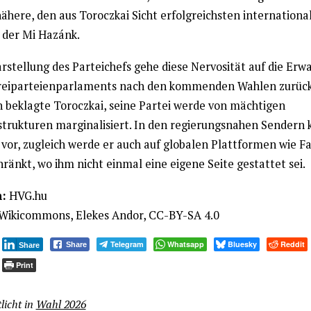
ähere, den aus Toroczkai Sicht erfolgreichsten internationa
 der Mi Hazánk.
rstellung des Parteichefs gehe diese Nervosität auf die Erw
reiparteienparlaments nach den kommenden Wahlen zurück
h beklagte Toroczkai, seine Partei werde von mächtigen
trukturen marginalisiert. In den regierungsnahen Sender
t vor, zugleich werde er auch auf globalen Plattformen wie F
ränkt, wo ihm nicht einmal eine eigene Seite gestattet sei.
n:
HVG.hu
Wikicommons, Elekes Andor, CC-BY-SA 4.0
Telegram
Whatsapp
Bluesky
Reddit
Share
Share
Print
licht in
Wahl 2026