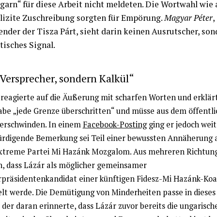
garn“ für diese Arbeit nicht meldeten. Die Wortwahl wie
lizite Zuschreibung sorgten für Empörung.
Magyar Péter
,
ender der Tisza Párt, sieht darin keinen Ausrutscher, son
itisches Signal.
Versprecher, sondern Kalkül“
reagierte auf die Äußerung mit scharfen Worten und erklärt
abe „jede Grenze überschritten“ und müsse aus dem öffentl
erschwinden. In einem
Facebook-Posting
ging er jedoch weit
rdigende Bemerkung sei Teil einer bewussten Annäherung a
xtreme Partei Mi Hazánk Mozgalom. Aus mehreren Richtung
n, dass Lázár als möglicher gemeinsamer
rpräsidentenkandidat einer künftigen Fidesz-Mi Hazánk-Koal
lt werde. Die Demütigung von Minderheiten passe in dieses B
 der daran erinnerte, dass Lázár zuvor bereits die ungarisch