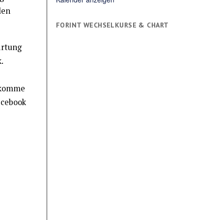
len
FORINT WECHSELKURSE & CHART
artung
.
n komme
acebook