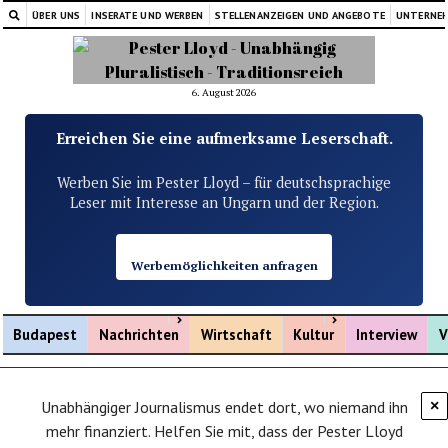
ÜBER UNS
INSERATE UND WERBEN
STELLENANZEIGEN UND ANGEBOTE
UNTERNE
6. August 2026
Erreichen Sie eine aufmerksame Leserschaft.
Werben Sie im Pester Lloyd – für deutschsprachige
Leser mit Interesse an Ungarn und der Region.
Werbemöglichkeiten anfragen
Menü öffnen
Menü öffnen
Budapest
Nachrichten
Wirtschaft
Kultur
Interview
V
Unabhängiger Journalismus endet dort, wo niemand ihn
×
mehr finanziert. Helfen Sie mit, dass der Pester Lloyd