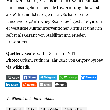
Manöver – Energie-Deals mit den USA und Moskau,
Friedensangebote, mediale Inszenierung – bewusst
als Wahlkampfstrategie nutzt. So hat er eine
landesweite „Anti-Krieg Roadshow“ gestartet, in der
er westliche Militärinterventionen kritisiert und sich
selbst als Garant von Stabilität und Frieden
präsentiert.
Quellen:
Reuters, The Guardian, MTI
Photo:
Orban, Putin im Jahr 2023 von Grigory Sysoev
via Wikipedia
Telegram
Whatsapp
Bluesky
Share
Copy
Reddit
Email
Print
Share
Veröffentlicht in
International
Russland
USA
Viktor Orbán
Vladimir Putin