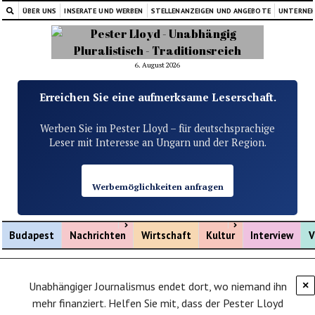
ÜBER UNS
INSERATE UND WERBEN
STELLENANZEIGEN UND ANGEBOTE
UNTERNE
6. August 2026
Erreichen Sie eine aufmerksame Leserschaft.
Werben Sie im Pester Lloyd – für deutschsprachige
Leser mit Interesse an Ungarn und der Region.
Werbemöglichkeiten anfragen
Menü öffnen
Menü öffnen
Budapest
Nachrichten
Wirtschaft
Kultur
Interview
V
Unabhängiger Journalismus endet dort, wo niemand ihn
×
mehr finanziert. Helfen Sie mit, dass der Pester Lloyd