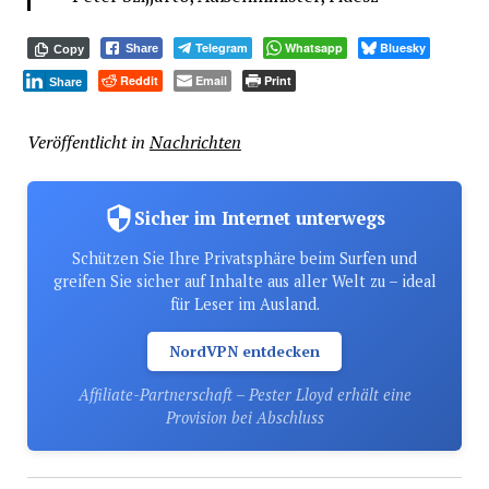
Telegram
Whatsapp
Bluesky
Share
Copy
Reddit
Email
Print
Share
Veröffentlicht in
Nachrichten
Sicher im Internet unterwegs
Schützen Sie Ihre Privatsphäre beim Surfen und
greifen Sie sicher auf Inhalte aus aller Welt zu – ideal
für Leser im Ausland.
NordVPN entdecken
Affiliate-Partnerschaft – Pester Lloyd erhält eine
Provision bei Abschluss