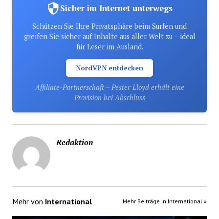
Sicher im Internet unterwegs
Schützen Sie Ihre Privatsphäre beim Surfen und
greifen Sie sicher auf Inhalte aus aller Welt zu – ideal
für Leser im Ausland.
NordVPN entdecken
Affiliate-Partnerschaft – Pester Lloyd erhält eine
Provision bei Abschluss
Redaktion
Mehr von
International
Mehr Beiträge in International »