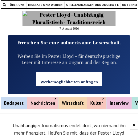
ÜBER UNS
INSERATE UND WERBEN
STELLENANZEIGEN UND ANGEBOTE
UNTERNE
7. August 2026
Erreichen Sie eine aufmerksame Leserschaft.
Werben Sie im Pester Lloyd – für deutschsprachige
Leser mit Interesse an Ungarn und der Region.
Werbemöglichkeiten anfragen
Menü öffnen
Menü öffnen
Budapest
Nachrichten
Wirtschaft
Kultur
Interview
V
Unabhängiger Journalismus endet dort, wo niemand ihn
×
mehr finanziert. Helfen Sie mit, dass der Pester Lloyd