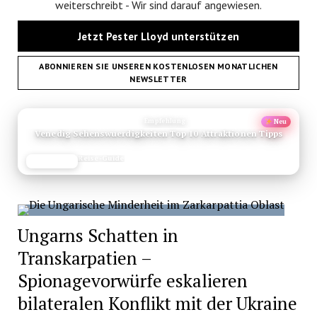
weiterschreibt - Wir sind darauf angewiesen.
Jetzt Pester Lloyd unterstützen
ABONNIEREN SIE UNSEREN KOSTENLOSEN MONATLICHEN
NEWSLETTER
ANZEIGE
Empfehlung
Neu
Venedig Sehenswuerdigkeiten Top 10 Attraktionen Tipps
Reise-Guide
JETZT LESEN
REISEFROH.DE
Ungarns Schatten in
Transkarpatien –
Spionagevorwürfe eskalieren
bilateralen Konflikt mit der Ukraine