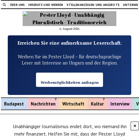
ÜBER UNS
INSERATE UND WERBEN
STELLENANZEIGEN UND ANGEBOTE
UNTERNE
6. August 2026
Erreichen Sie eine aufmerksame Leserschaft.
Werben Sie im Pester Lloyd – für deutschsprachige
Leser mit Interesse an Ungarn und der Region.
Werbemöglichkeiten anfragen
Menü öffnen
Menü öffnen
Budapest
Nachrichten
Wirtschaft
Kultur
Interview
V
Unabhängiger Journalismus endet dort, wo niemand ihn
×
mehr finanziert. Helfen Sie mit, dass der Pester Lloyd