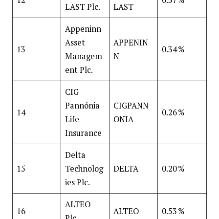
12
0.37 %
LAST Plc.
LAST
Appeninn
Asset
APPENIN
13
0.34 %
Managem
N
ent Plc.
CIG
Pannónia
CIGPANN
14
0.26 %
Life
ONIA
Insurance
Delta
15
Technolog
DELTA
0.20 %
ies Plc.
ALTEO
16
ALTEO
0.53 %
Plc.