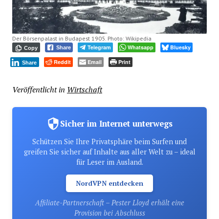
Der Börsenpalast in Budapest 1905. Photo: Wikipedia
Telegram
Whatsapp
Bluesky
Share
Copy
Reddit
Email
Print
Share
Veröffentlicht in
Wirtschaft
Sicher im Internet unterwegs
Schützen Sie Ihre Privatsphäre beim Surfen und
greifen Sie sicher auf Inhalte aus aller Welt zu – ideal
für Leser im Ausland.
NordVPN entdecken
Affiliate-Partnerschaft – Pester Lloyd erhält eine
Provision bei Abschluss