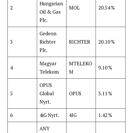
Hungarian
2
MOL
20.54 %
Oil & Gas
Plc.
Gedeon
3
Richter
RICHTER
20.10 %
Plc.
Magyar
MTELEKO
4
9.10 %
Telekom
M
OPUS
5
Global
OPUS
3.11 %
Nyrt.
6
4iG Nyrt.
4IG
1.42 %
ANY