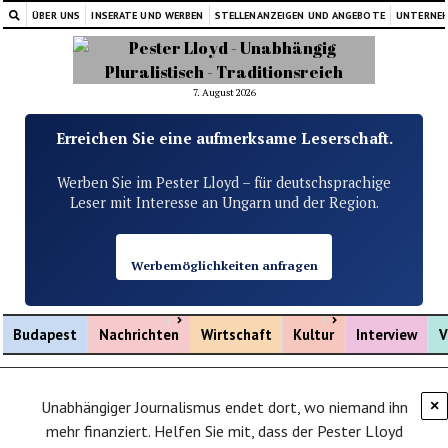
ÜBER UNS
INSERATE UND WERBEN
STELLENANZEIGEN UND ANGEBOTE
UNTERNE
7. August 2026
Erreichen Sie eine aufmerksame Leserschaft.
Werben Sie im Pester Lloyd – für deutschsprachige
Leser mit Interesse an Ungarn und der Region.
Werbemöglichkeiten anfragen
Menü öffnen
Menü öffnen
Budapest
Nachrichten
Wirtschaft
Kultur
Interview
V
Unabhängiger Journalismus endet dort, wo niemand ihn
×
mehr finanziert. Helfen Sie mit, dass der Pester Lloyd