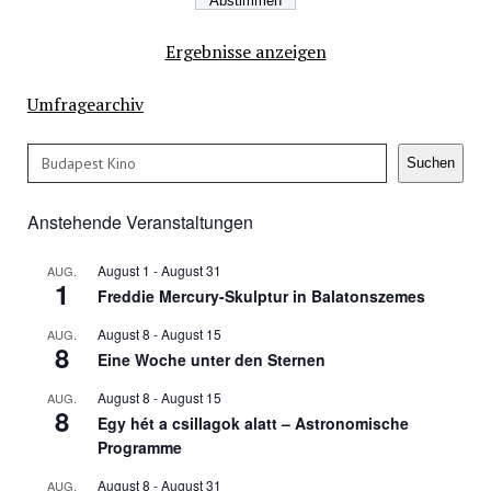
Ergebnisse anzeigen
Umfragearchiv
Suchen
Suchen
Anstehende Veranstaltungen
August 1
-
August 31
AUG.
1
Freddie Mercury-Skulptur in Balatonszemes
August 8
-
August 15
AUG.
8
Eine Woche unter den Sternen
August 8
-
August 15
AUG.
8
Egy hét a csillagok alatt – Astronomische
Programme
August 8
-
August 31
AUG.