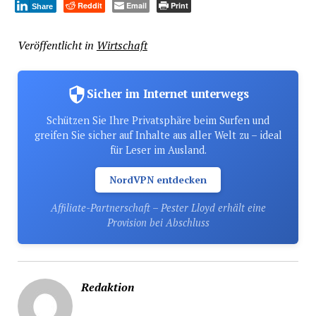
Reddit
Email
Print
Share
Veröffentlicht in
Wirtschaft
Sicher im Internet unterwegs
Schützen Sie Ihre Privatsphäre beim Surfen und
greifen Sie sicher auf Inhalte aus aller Welt zu – ideal
für Leser im Ausland.
NordVPN entdecken
Affiliate-Partnerschaft – Pester Lloyd erhält eine
Provision bei Abschluss
Redaktion