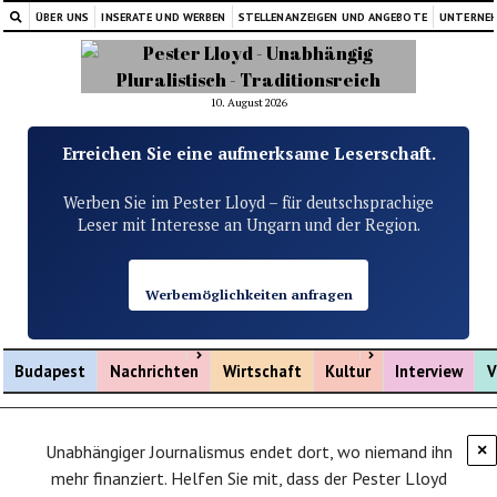
ÜBER UNS
INSERATE UND WERBEN
STELLENANZEIGEN UND ANGEBOTE
UNTERNE
10. August 2026
Erreichen Sie eine aufmerksame Leserschaft.
Werben Sie im Pester Lloyd – für deutschsprachige
Leser mit Interesse an Ungarn und der Region.
Werbemöglichkeiten anfragen
Menü öffnen
Menü öffnen
Budapest
Nachrichten
Wirtschaft
Kultur
Interview
V
Unabhängiger Journalismus endet dort, wo niemand ihn
×
mehr finanziert. Helfen Sie mit, dass der Pester Lloyd