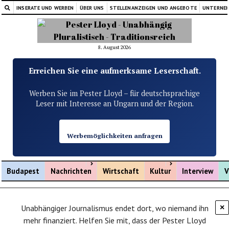
INSERATE UND WERBEN
ÜBER UNS
STELLENANZEIGEN UND ANGEBOTE
UNTERNE
8. August 2026
Erreichen Sie eine aufmerksame Leserschaft.
Werben Sie im Pester Lloyd – für deutschsprachige
Leser mit Interesse an Ungarn und der Region.
Werbemöglichkeiten anfragen
Menü öffnen
Menü öffnen
Budapest
Nachrichten
Wirtschaft
Kultur
Interview
V
Unabhängiger Journalismus endet dort, wo niemand ihn
×
mehr finanziert. Helfen Sie mit, dass der Pester Lloyd