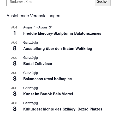
Suchen
Anstehende Veranstaltungen
August 1
-
August 31
AUG.
1
Freddie Mercury-Skulptur in Balatonszemes
Ganztägig
AUG.
8
Ausstellung über den Ersten Weltkrieg
Ganztägig
AUG.
8
Budai Zsibvásár
Ganztägig
AUG.
8
Bakancsos utcai bolhapiac
Ganztägig
AUG.
8
Kunst im Bartók Béla Viertel
Ganztägig
AUG.
8
Kulturgeschichte des Szilágyi Dezső Platzes