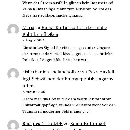
Wenn der Strom ausfällt, gibt es kein Internet und
keine Klimaanlage mehr zum Arbeiten. Sollte das
Netz hier schlappmachen, muss…
Maria
zu
Roma-Kultur soll stärker in die
Politik einfließen
7. August 2026
Ein starkes Signal für ein neues, geeintes Ungarn,
das niemanedn zurücklässt – genau diese ehrliche
Politik auf Augenhöhe brauchen wir…
cisleithanien_melancholiker
zu
Paks-Ausfall
legt Schwächen der Energiepolitik Ungarns
offen
6. August 2026
Hätte man die Donau mit dem Weitblick der alten
Kaiserzeit gepflegt, stünden wir heute nicht vor den
Trümmern moderner Fehlplanung.…
BudapestTrabiDDR
zu
Roma-Kultur soll