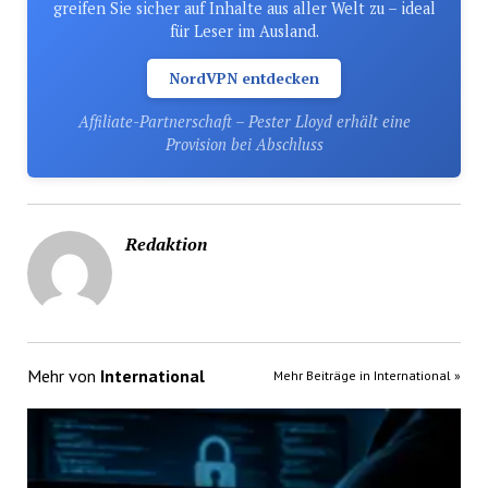
greifen Sie sicher auf Inhalte aus aller Welt zu – ideal
für Leser im Ausland.
NordVPN entdecken
Affiliate-Partnerschaft – Pester Lloyd erhält eine
Provision bei Abschluss
Redaktion
Mehr von
International
Mehr Beiträge in International »