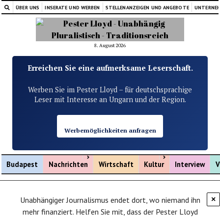
ÜBER UNS
INSERATE UND WERBEN
STELLENANZEIGEN UND ANGEBOTE
UNTERNE
8. August 2026
Erreichen Sie eine aufmerksame Leserschaft.
Werben Sie im Pester Lloyd – für deutschsprachige
Leser mit Interesse an Ungarn und der Region.
Werbemöglichkeiten anfragen
Menü öffnen
Menü öffnen
Budapest
Nachrichten
Wirtschaft
Kultur
Interview
V
Unabhängiger Journalismus endet dort, wo niemand ihn
×
mehr finanziert. Helfen Sie mit, dass der Pester Lloyd