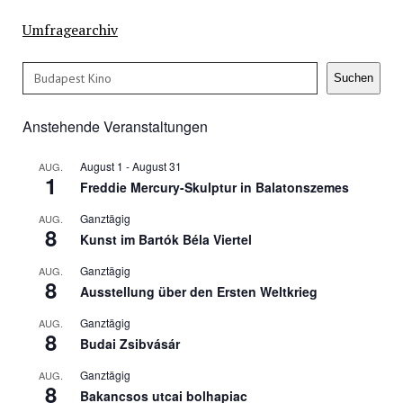
Umfragearchiv
Suchen
Suchen
Anstehende Veranstaltungen
August 1
-
August 31
AUG.
1
Freddie Mercury-Skulptur in Balatonszemes
Ganztägig
AUG.
8
Kunst im Bartók Béla Viertel
Ganztägig
AUG.
8
Ausstellung über den Ersten Weltkrieg
Ganztägig
AUG.
8
Budai Zsibvásár
Ganztägig
AUG.
8
Bakancsos utcai bolhapiac